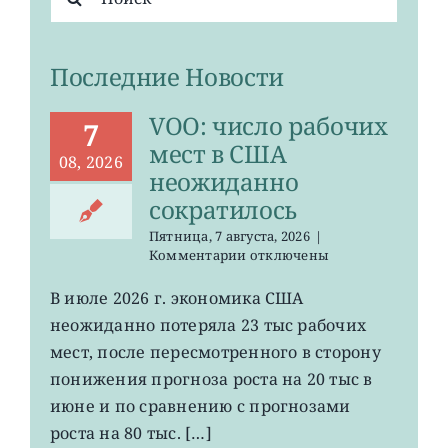
поиска:
Последние Новости
VOO: число рабочих
7
мест в США
08, 2026
неожиданно
сократилось
Пятница, 7 августа, 2026
|
к
Комментарии
отключены
записи
VOO:
В июле 2026 г. экономика США
число
неожиданно потеряла 23 тыс рабочих
рабочих
мест
мест, после пересмотренного в сторону
в
понижения прогноза роста на 20 тыс в
США
июне и по сравнению с прогнозами
неожиданно
сократилось
роста на 80 тыс. […]