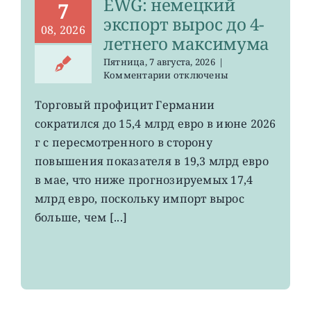
EWG: немецкий
7
экспорт вырос до 4-
08, 2026
летнего максимума
Пятница, 7 августа, 2026
|
к
Комментарии
отключены
записи
EWG:
Торговый профицит Германии
немецкий
сократился до 15,4 млрд евро в июне 2026
экспорт
вырос
г с пересмотренного в сторону
до
повышения показателя в 19,3 млрд евро
4-
в мае, что ниже прогнозируемых 17,4
летнего
максимума
млрд евро, поскольку импорт вырос
больше, чем [...]