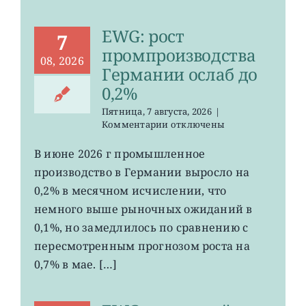
EWG: рост
7
промпроизводства
08, 2026
Германии ослаб до
0,2%
Пятница, 7 августа, 2026
|
к
Комментарии
отключены
записи
EWG:
В июне 2026 г промышленное
рост
производство в Германии выросло на
промпроизводства
Германии
0,2% в месячном исчислении, что
ослаб
немного выше рыночных ожиданий в
до
0,1%, но замедлилось по сравнению с
0,2%
пересмотренным прогнозом роста на
0,7% в мае. […]