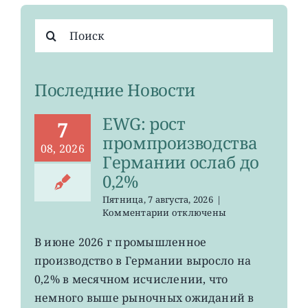
Результат
поиска:
Последние Новости
EWG: рост
7
промпроизводства
08, 2026
Германии ослаб до
0,2%
Пятница, 7 августа, 2026
|
к
Комментарии
отключены
записи
EWG:
В июне 2026 г промышленное
рост
производство в Германии выросло на
промпроизводства
Германии
0,2% в месячном исчислении, что
ослаб
немного выше рыночных ожиданий в
до