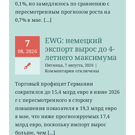
0,1%, но замедлилось по сравнению с
0,2%
пересмотренным прогнозом роста на
0,7% в мае. […]
EWG: немецкий
7
экспорт вырос до 4-
08, 2026
летнего максимума
Пятница, 7 августа, 2026
|
к
Комментарии
отключены
записи
EWG:
Торговый профицит Германии
немецкий
сократился до 15,4 млрд евро в июне 2026
экспорт
вырос
г с пересмотренного в сторону
до
повышения показателя в 19,3 млрд евро
4-
в мае, что ниже прогнозируемых 17,4
летнего
максимума
млрд евро, поскольку импорт вырос
больше, чем [...]