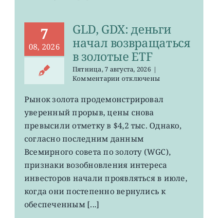
GLD, GDX: деньги
7
начал возвращаться
08, 2026
в золотые ETF
Пятница, 7 августа, 2026
|
к
Комментарии
отключены
записи
GLD,
Рынок золота продемонстрировал
GDX:
уверенный прорыв, цены снова
деньги
начал
превысили отметку в $4,2 тыс. Однако,
возвращаться
согласно последним данным
в
Всемирного совета по золоту (WGC),
золотые
ETF
признаки возобновления интереса
инвесторов начали проявляться в июле,
когда они постепенно вернулись к
обеспеченным [...]