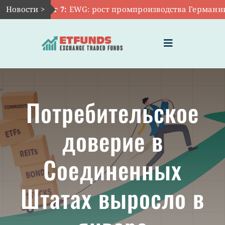
Skip
Новости >
Авг 7:
EWG: рост промпроизводства Германии ос
to
content
Toggle
Navigation
ГЛАВНАЯ
Потребительское
ЧТО ТАКОЕ ETF
доверие в
ИНВЕСТИЦИИ В ETF
Соединенных
ТЕМАТИЧЕСКИЕ ETF
Штатах выросло в
АКТУАЛЬНЫЕ