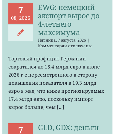
EWG: немецкий
7
экспорт вырос до
08, 2026
4-летнего
максимума
Пятница, 7 августа, 2026
|
к
Комментарии
отключены
записи
EWG:
Торговый профицит Германии
немецкий
сократился до 15,4 млрд евро в июне
экспорт
вырос
2026 г с пересмотренного в сторону
до
повышения показателя в 19,3 млрд
4-
евро в мае, что ниже прогнозируемых
летнего
максимума
17,4 млрд евро, поскольку импорт
вырос больше, чем [...]
GLD, GDX: деньги
7