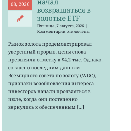
начал
08, 2026
возвращаться в
золотые ETF
Пятница, 7 августа, 2026
|
к
Комментарии
отключены
записи
GLD,
Рынок золота продемонстрировал
GDX:
уверенный прорыв, цены снова
деньги
начал
превысили отметку в $4,2 тыс. Однако,
возвращаться
согласно последним данным
в
Всемирного совета по золоту (WGC),
золотые
ETF
признаки возобновления интереса
инвесторов начали проявляться в
июле, когда они постепенно
вернулись к обеспеченным [...]