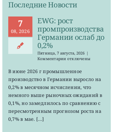
Последние Новости
EWG: рост
7
промпроизводства
08, 2026
Германии ослаб до
0,2%
Пятница, 7 августа, 2026
|
к
Комментарии
отключены
записи
EWG:
В июне 2026 г промышленное
рост
производство в Германии выросло на
промпроизводства
Германии
0,2% в месячном исчислении, что
ослаб
немного выше рыночных ожиданий в
до
0,1%, но замедлилось по сравнению с
0,2%
пересмотренным прогнозом роста на
0,7% в мае. […]