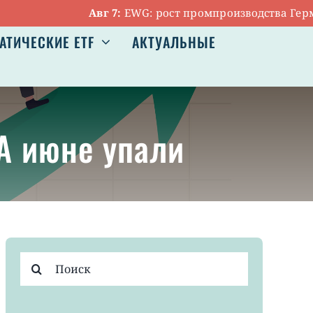
Авг 7:
EWG: рост промпроизводства Германии
АТИЧЕСКИЕ ETF
АКТУАЛЬНЫЕ
А июне упали
Результат
поиска: