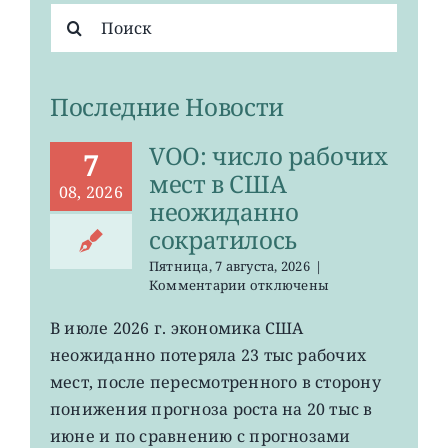
Результат
поиска:
Последние Новости
VOO: число рабочих
7
мест в США
08, 2026
неожиданно
сократилось
Пятница, 7 августа, 2026
|
к
Комментарии
отключены
записи
VOO:
В июле 2026 г. экономика США
число
неожиданно потеряла 23 тыс рабочих
рабочих
мест
мест, после пересмотренного в сторону
в
понижения прогноза роста на 20 тыс в
США
июне и по сравнению с прогнозами
неожиданно