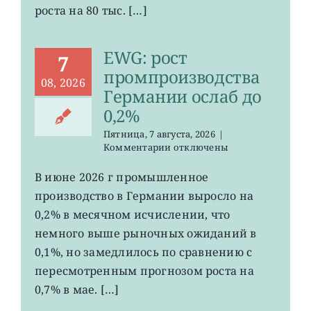
сократилось
роста на 80 тыс. […]
EWG: рост
7
промпроизводства
08, 2026
Германии ослаб до
0,2%
Пятница, 7 августа, 2026
|
к
Комментарии
отключены
записи
EWG:
В июне 2026 г промышленное
рост
производство в Германии выросло на
промпроизводства
Германии
0,2% в месячном исчислении, что
ослаб
немного выше рыночных ожиданий в
до
0,1%, но замедлилось по сравнению с
0,2%
пересмотренным прогнозом роста на
0,7% в мае. […]