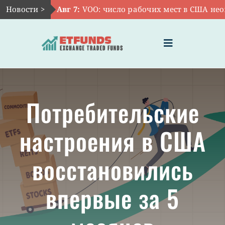
Skip
Новости >
Авг 7:
VOO: число рабочих мест в США неож
to
content
Toggle
Navigation
ГЛАВНАЯ
Потребительские
ЧТО ТАКОЕ ETF
настроения в США
ИНВЕСТИЦИИ В ETF
восстановились
ТЕМАТИЧЕСКИЕ ETF
впервые за 5
АКТУАЛЬНЫЕ