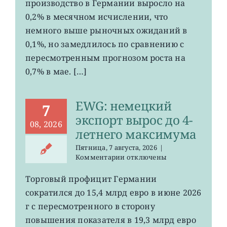
производство в Германии выросло на
промпроизводства
Германии
0,2% в месячном исчислении, что
ослаб
немного выше рыночных ожиданий в
до
0,1%, но замедлилось по сравнению с
0,2%
пересмотренным прогнозом роста на
0,7% в мае. […]
EWG: немецкий
7
экспорт вырос до 4-
08, 2026
летнего максимума
Пятница, 7 августа, 2026
|
к
Комментарии
отключены
записи
EWG:
Торговый профицит Германии
немецкий
сократился до 15,4 млрд евро в июне 2026
экспорт
вырос
г с пересмотренного в сторону
до
повышения показателя в 19,3 млрд евро
4-