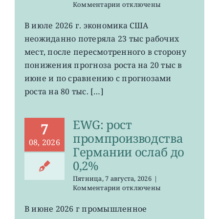
к
Комментарии
отключены
записи
VOO:
В июле 2026 г. экономика США
число
неожиданно потеряла 23 тыс рабочих
рабочих
мест
мест, после пересмотренного в сторону
в
понижения прогноза роста на 20 тыс в
США
июне и по сравнению с прогнозами
неожиданно
сократилось
роста на 80 тыс. […]
EWG: рост
7
промпроизводства
08, 2026
Германии ослаб до
0,2%
Пятница, 7 августа, 2026
|
к
Комментарии
отключены
записи
EWG:
В июне 2026 г промышленное
рост