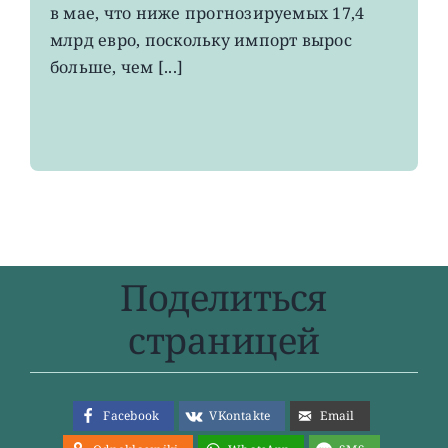
в мае, что ниже прогнозируемых 17,4
летнего
максимума
млрд евро, поскольку импорт вырос
больше, чем [...]
Поделиться
страницей
Facebook
VKontakte
Email