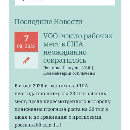
поиска:
Последние Новости
VOO: число рабочих
7
мест в США
08, 2026
неожиданно
сократилось
Пятница, 7 августа, 2026
|
к
Комментарии
отключены
записи
VOO:
В июле 2026 г. экономика США
число
неожиданно потеряла 23 тыс рабочих
рабочих
мест
мест, после пересмотренного в сторону
в
понижения прогноза роста на 20 тыс в
США
июне и по сравнению с прогнозами
неожиданно
сократилось
роста на 80 тыс. […]