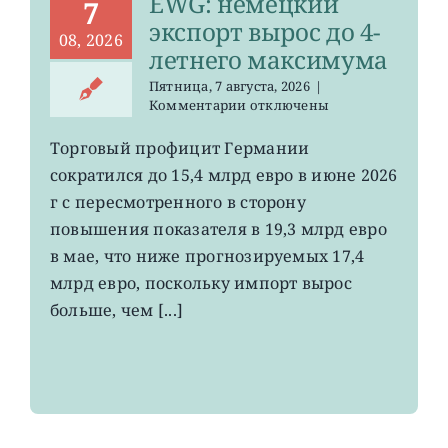
EWG: немецкий
7
экспорт вырос до 4-
08, 2026
летнего максимума
Пятница, 7 августа, 2026
|
к
Комментарии
отключены
записи
EWG:
Торговый профицит Германии
немецкий
сократился до 15,4 млрд евро в июне 2026
экспорт
вырос
г с пересмотренного в сторону
до
повышения показателя в 19,3 млрд евро
4-
в мае, что ниже прогнозируемых 17,4
летнего
максимума
млрд евро, поскольку импорт вырос
больше, чем [...]