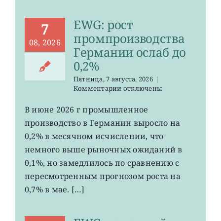
EWG: рост
7
промпроизводства
08, 2026
Германии ослаб до
0,2%
Пятница, 7 августа, 2026
|
к
Комментарии
отключены
записи
EWG:
В июне 2026 г промышленное
рост
производство в Германии выросло на
промпроизводства
Германии
0,2% в месячном исчислении, что
ослаб
немного выше рыночных ожиданий в
до
0,1%, но замедлилось по сравнению с
0,2%
пересмотренным прогнозом роста на
0,7% в мае. […]