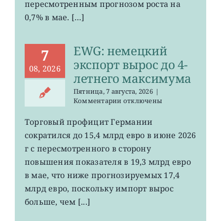
пересмотренным прогнозом роста на
0,7% в мае. […]
EWG: немецкий
7
экспорт вырос до 4-
08, 2026
летнего максимума
Пятница, 7 августа, 2026
|
к
Комментарии
отключены
записи
EWG:
Торговый профицит Германии
немецкий
сократился до 15,4 млрд евро в июне 2026
экспорт
вырос
г с пересмотренного в сторону
до
повышения показателя в 19,3 млрд евро
4-
в мае, что ниже прогнозируемых 17,4
летнего
максимума
млрд евро, поскольку импорт вырос
больше, чем [...]