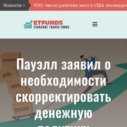
Skip
Новости >
Авг 7:
VOO: число рабочих мест в США неожиданно 
to
content
Toggle
Navigation
ГЛАВНАЯ
Пауэлл заявил о
ЧТО ТАКОЕ ETF
необходимости
ИНВЕСТИЦИИ В ETF
скорректировать
ТЕМАТИЧЕСКИЕ ETF
денежную
АКТУАЛЬНЫЕ