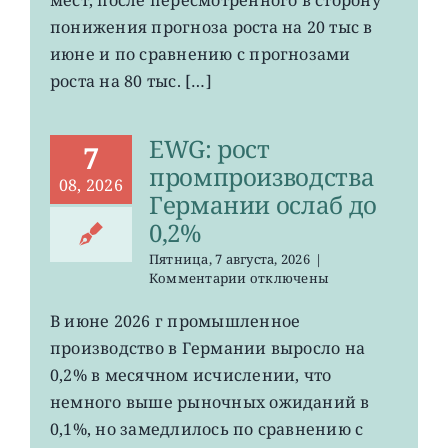
в
понижения прогноза роста на 20 тыс в
США
июне и по сравнению с прогнозами
неожиданно
сократилось
роста на 80 тыс. […]
EWG: рост
7
промпроизводства
08, 2026
Германии ослаб до
0,2%
Пятница, 7 августа, 2026
|
к
Комментарии
отключены
записи
EWG:
В июне 2026 г промышленное
рост
производство в Германии выросло на
промпроизводства
Германии
0,2% в месячном исчислении, что
ослаб
немного выше рыночных ожиданий в
до
0,1%, но замедлилось по сравнению с
0,2%