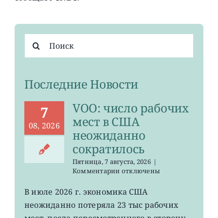
Результат
поиска:
Последние Новости
VOO: число рабочих
7
мест в США
08, 2026
неожиданно
сократилось
Пятница, 7 августа, 2026
|
к
Комментарии
отключены
записи
VOO:
В июле 2026 г. экономика США
число
неожиданно потеряла 23 тыс рабочих
рабочих
мест
мест, после пересмотренного в сторону