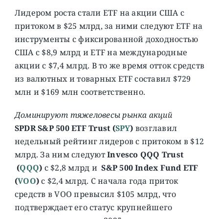
Лидером роста стали ETF на акции США с
притоком в $25 млрд, за ними следуют ETF на
инструменты с фиксированной доходностью
США с $8,9 млрд и ETF на международные
акции с $7,4 млрд. В то же время отток средств
из валютных и товарных ETF составил $729
млн и $169 млн соответственно.
Доминируют тяжеловесы рынка акций
SPDR S&P 500 ETF Trust (
SPY
)
возглавил
недельный рейтинг лидеров с притоком в $12
млрд. За ним следуют
Invesco QQQ Trust
(
QQQ
)
с $2,8 млрд и
S&P 500 Index Fund ETF
(
VOO
)
с $2,4 млрд. С начала года приток
средств в VOO превысил $105 млрд, что
подтверждает его статус крупнейшего