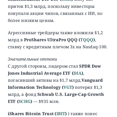
приток $1,3 млрд, поскольку инвесторы
покупали акции чипов, связанных с ИИ, по
более низким ценам.
Агрессивные трейдеры также вложили $1,2
млрд в
ProShares UltraPro QQQ (
TQQQ
)
,
ставку с кредитным плечом 3x на Nasdaq-100.
Значительные оттоки
С другой стороны, лидером стал
SPDR Dow
Jones Industrial Average ETF
(
DIA
)
,
погасивший активы на $1,7 млрд.
Vanguard
Information Technology (
VGT
)
потерял $1,3
млрд, а фонд
Schwab U.S. Large-Cap Growth
ETF (
SCHG
)
— $935 млн.
iShares Bitcoin Trust (
IBIT
)
) также понес