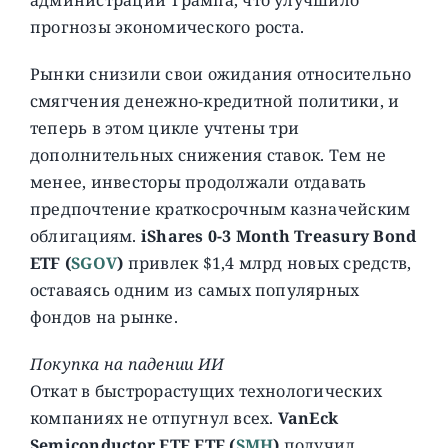
администрации Трампа, что улучшило
прогнозы экономического роста.
Рынки снизили свои ожидания относительно
смягчения денежно-кредитной политики, и
теперь в этом цикле учтены три
дополнительных снижения ставок. Тем не
менее, инвесторы продолжали отдавать
предпочтение краткосрочным казначейским
облигациям.
iShares 0-3 Month Treasury Bond
ETF (
SGOV
)
привлек $1,4 млрд новых средств,
оставаясь одним из самых популярных
фондов на рынке.
Покупка на падении ИИ
Откат в быстрорастущих технологических
компаниях не отпугнул всех.
VanEck
Semiconductor ETF ETF (
SMH
)
получил