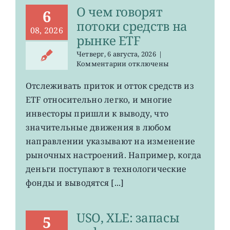
О чем говорят
6
потоки средств на
08, 2026
рынке ETF
Четверг, 6 августа, 2026
|
к
Комментарии
отключены
записи
О
Отслеживать приток и отток средств из
чем
ETF относительно легко, и многие
говорят
потоки
инвесторы пришли к выводу, что
средств
значительные движения в любом
на
направлении указывают на изменение
рынке
ETF
рыночных настроений. Например, когда
деньги поступают в технологические
фонды и выводятся [...]
USO, XLE: запасы
5