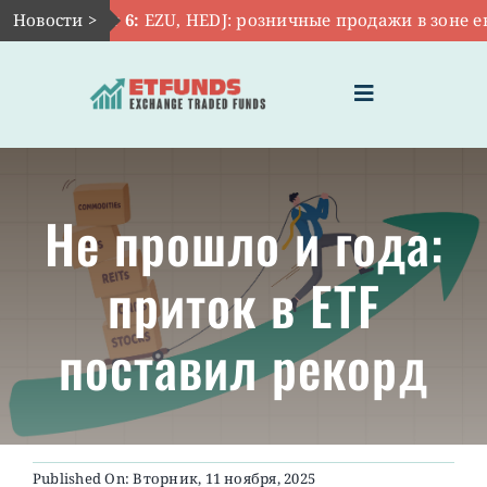
Skip
Новости >
Авг 6:
EZU, HEDJ: розничные продажи в зоне евро
to
content
Toggle
Navigation
ГЛАВНАЯ
Не прошло и года:
ЧТО ТАКОЕ ETF
приток в ETF
ИНВЕСТИЦИИ В ETF
поставил рекорд
ТЕМАТИЧЕСКИЕ ETF
АКТУАЛЬНЫЕ
Published On: Вторник, 11 ноября, 2025