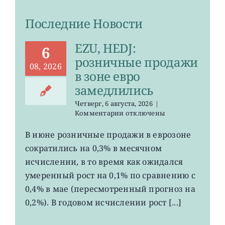
Последние Новости
EZU, HEDJ:
6
розничные продажи
08, 2026
в зоне евро
замедлились
Четверг, 6 августа, 2026
|
к
Комментарии
отключены
записи
EZU,
В июне розничные продажи в еврозоне
HEDJ:
сократились на 0,3% в месячном
розничные
продажи
исчислении, в то время как ожидался
в
умеренный рост на 0,1% по сравнению с
зоне
0,4% в мае (пересмотренный прогноз на
евро
замедлились
0,2%). В годовом исчислении рост [...]