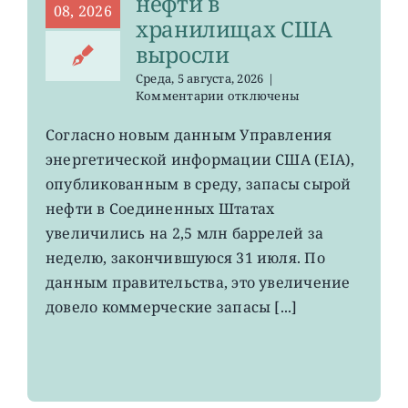
нефти в
08, 2026
хранилищах США
выросли
Среда, 5 августа, 2026
|
к
Комментарии
отключены
записи
USO,
Согласно новым данным Управления
XLE:
энергетической информации США (EIA),
запасы
нефти
опубликованным в среду, запасы сырой
в
нефти в Соединенных Штатах
хранилищах
увеличились на 2,5 млн баррелей за
США
выросли
неделю, закончившуюся 31 июля. По
данным правительства, это увеличение
довело коммерческие запасы [...]