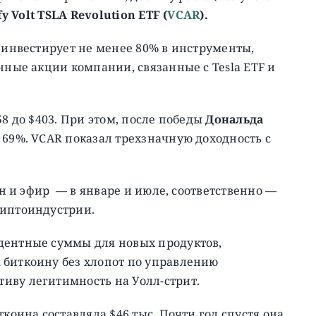
fy Volt TSLA Revolution ETF (
VCAR
).
я инвестирует не менее 80% в инструменты,
нные акции компании, связанные с Tesla ETF и
58 до $403. При этом, после победы
Дональда
 69%. VCAR показал трехзначную доходность с
ин и эфир — в январе и июле, соответственно —
риптоиндустрии.
дентные суммы для новых продуктов,
 биткоину без хлопот по управлению
иву легитимность на Уолл-стрит.
ткоина составляла $46 тыс. Почти год спустя она