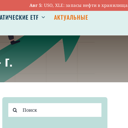
Авг 5:
USO, XLE: запасы нефти в хранилищах США в
АТИЧЕСКИЕ ETF
АКТУАЛЬНЫЕ
г.
Результат
поиска: