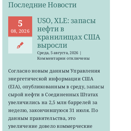
Последние Новости
USO, XLE: запасы
5
нефти в
08, 2026
хранилищах США
выросли
Среда, 5 августа, 2026
|
к
Комментарии
отключены
записи
USO,
Согласно новым данным Управления
XLE:
энергетической информации США
запасы
нефти
(EIA), опубликованным в среду, запасы
в
сырой нефти в Соединенных Штатах
хранилищах
увеличились на 2,5 млн баррелей за
США
выросли
неделю, закончившуюся 31 июля. По
данным правительства, это
увеличение довело коммерческие