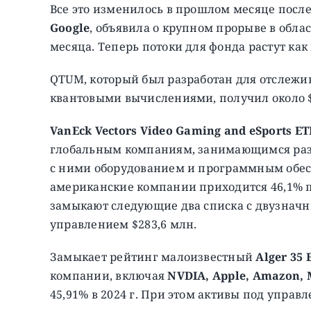
Все это изменилось в прошлом месяце после 
Google
, объявила о крупном прорыве в обла
месяца. Теперь потоки для фонда растут как
QTUM, который был разработан для отслежи
квантовыми вычислениями, получил около $
VanEck
Vectors
Video
Gaming
and
eSports
ET
глобальным компаниям, занимающимся разр
с ними оборудованием и программным обесп
американские компании приходится 46,1% по
замыкают следующие два списка с двузначн
управлением $283,6 млн.
Замыкает рейтинг малоизвестный
Alger 35 
компании, включая
NVDIA, Apple, Amazon, 
45,91% в 2024 г. При этом активы под управл