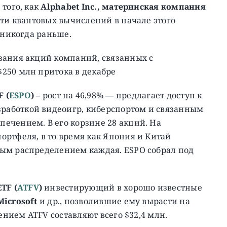
того, как
Alphabet Inc., материнская компания
сти квантовых вычислений в начале этого
 никогда раньше.
вания акций компаний, связанных с
250 млн притока в декабре
F
(
ESPO
)
– рост на 46,98% — предлагает доступ к
аботкой видеоигр, киберспортом и связанным
ечением. В его корзине 28 акций. На
ртфеля, в то время как Япония и Китай
ым распределением каждая. ESPO собрал под
ETF (
ATFV
)
инвестирующий в хорошо известные
Microsoft
и др., позволившие ему вырасти на
ением ATFV составляют всего $32,4 млн.