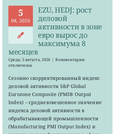
EZU, HEDJ: рост
5
деловой
08, 2026
активности в зоне
евро вырос до
максимума 8
месяцев
к
Среда, 5 августа, 2026
|
Комментарии
записи
отключены
EZU,
HEDJ:
Сезонно скорректированный индекс
рост
деловой активности S&P Global
деловой
активности
Eurozone Composite (PMI® Output
в
Index) – средневзвешенное значение
зоне
индекса деловой активности в
евро
вырос
обрабатывающей промышленности
до
(Manufacturing PMI Output Index) и
максимума
8