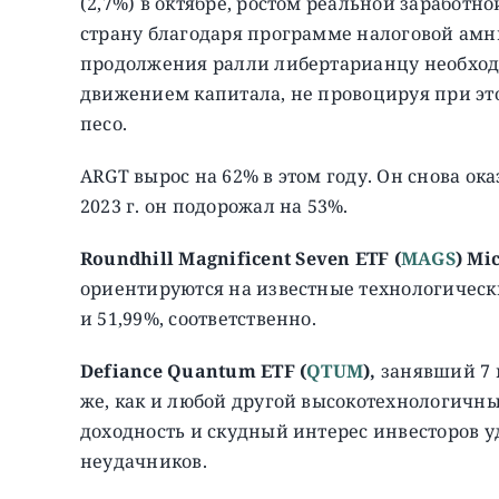
(2,7%) в октябре, ростом реальной заработн
страну благодаря программе налоговой амн
продолжения ралли либертарианцу необход
движением капитала, не провоцируя при эт
песо.
ARGT вырос на 62% в этом году. Он снова о
2023 г. он подорожал на 53%.
Roundhill
Magnificent
Seven
ETF
(
MAGS
)
Mic
ориентируются на известные технологическ
и 51,99%, соответственно.
Defiance Quantum ETF (
QTUM
),
занявший 7 м
же, как и любой другой высокотехнологичн
доходность и скудный интерес инвесторов 
неудачников.