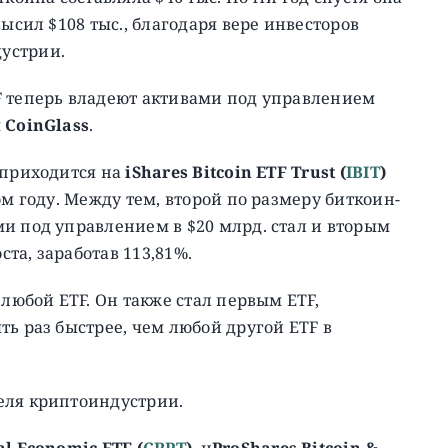
высил $108 тыс., благодаря вере инвесторов
устрии.
F теперь владеют активами под управлением
м
CoinGlass
.
 приходится на
iShares Bitcoin
ETF
Trust (
IBIT
)
ом году. Между тем, второй по размеру биткоин-
ми под управлением в $20 млрд. стал и вторым
та, заработав 113,81%.
 любой ETF. Он также стал первым ETF,
ть раз быстрее, чем любой другой ETF в
еля криптоиндустрии.
al
Economic
ETF (
CRPT
)
и
ProShares
Bitcoin &