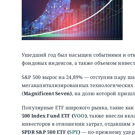
Ушедший год был насыщен событиями и о
фондовых индексов, а также объемом инвест
S&P 500 вырос на 24,89% — отступив пару ш
мегакапитализированных технологических
(
Magnificent
Seven)
, на долю которой пришло
Популярные ETF широкого рынка, такие как
500 Index Fund ETF (
VOO
)
, также внесли вкл
инвесторов в отношении затрат, отдавшим 
SPDR S&P 500 ETF
(
SPY
)
— по-прежнему удерж