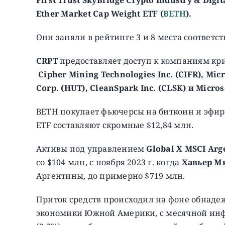
Ether
Market
Cap
Weight
ETF (
BETH
).
Они заняли в рейтинге 3 и 8 места соответст
CRPT
предоставляет доступ к компаниям кр
Cipher Mining Technologies Inc.
(CIFR), Mic
Corp. (HUT), CleanSpark Inc. (CLSK) и Micro
BETH покупает фьючерсы на биткоин и эфир
ETF составляют скромные $12,84 млн.
Активы под управлением
Global X MSCI Arge
со $104 млн, с ноября 2023 г. когда
Хавьер М
Аргентины, до примерно $719 млн.
Приток средств происходил на фоне обнаде
экономики Южной Америки, с месячной инф