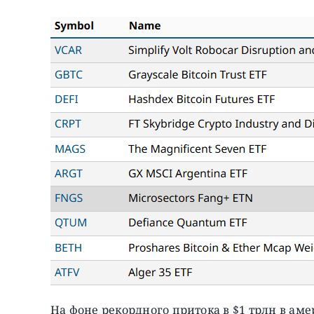
На фоне рекордного притока в $1 трлн в аме