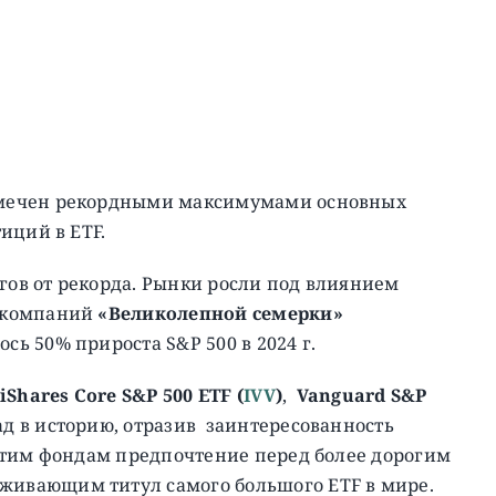
тмечен рекордными максимумами основных
иций в ETF.
агов от рекорда. Рынки росли под влиянием
 компаний
«Великолепной семерки»
сь 50% прироста S&P 500 в 2024 г.
iShares Core S&P 500 ETF (
IVV
)
,
Vanguard S&P
ад в историю, отразив заинтересованность
этим фондам предпочтение перед более дорогим
ивающим титул самого большого ETF в мире.