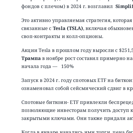
фондов с плечом) в 2024 г. возглавил
Simpli
Это активно управляемая стратегия, котора
связанные с
Tesla (TSLA)
, включая обыкнове
своп-контракты и колл-опционы.
Акции Tesla в прошлом году выросли с $251,
Трампа
в ноябре рост составил примерно на
начала года — 150%
Запуск в 2024 г. году спотовых ETF на битко
ознаменовал собой сейсмический сдвиг в к
Спотовые биткоин- ETF привлекли беспреце
позволяющие инвесторам получить доступ к
закрытыми ключами. Они также придали акт
Когда в январе начались ими торги, цена би