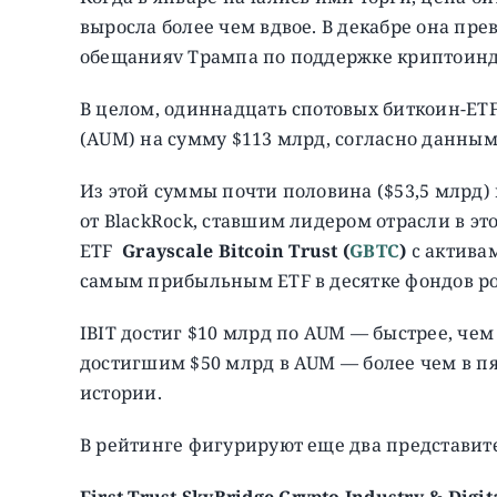
выросла более чем вдвое. В декабре она пре
обещанияv Трампа по поддержке криптоинд
В целом, одиннадцать спотовых биткоин-ET
(AUM) на сумму $113 млрд, согласно данны
Из этой суммы почти половина ($53,5 млрд)
от BlackRock, ставшим лидером отрасли в эт
ETF
Grayscale Bitcoin Trust
(
GBTC
)
c актива
самым прибыльным ETF в десятке фондов рос
IBIT достиг $10 млрд по AUM — быстрее, чем
достигшим $50 млрд в AUM — более чем в пя
истории.
В рейтинге фигурируют еще два представит
First
Trust
SkyBridge
Crypto
Industry &
Digit