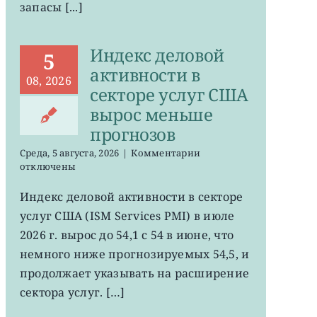
запасы [...]
Индекс деловой
5
активности в
08, 2026
секторе услуг США
вырос меньше
прогнозов
к
Среда, 5 августа, 2026
|
Комментарии
записи
отключены
Индекс
деловой
Индекс деловой активности в секторе
активности
услуг США (ISM Services PMI) в июле
в
секторе
2026 г. вырос до 54,1 с 54 в июне, что
услуг
немного ниже прогнозируемых 54,5, и
США
продолжает указывать на расширение
вырос
меньше
сектора услуг. […]
прогнозов