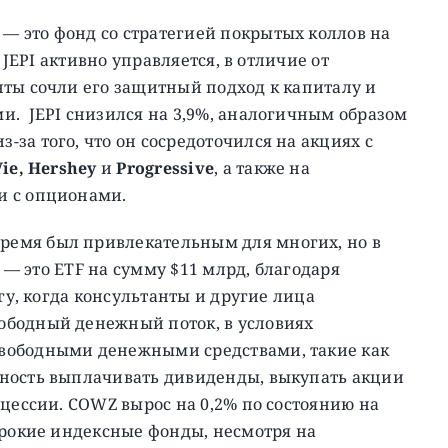
— это фонд со стратегией покрытых коллов на
 JEPI активно управляется, в отличие от
нты сочли его защитный подход к капиталу и
и. JEPI снизился на 3,9%, аналогичным образом
за того, что он сосредоточился на акциях с
ie, Hershey
и
Progressive
, а также на
и с опционами.
время был привлекательным для многих, но в
Z — это ETF на сумму $11 млрд, благодаря
 гу, когда консультанты и другие лица
ободный денежный поток, в условиях
вободными денежными средствами, такие как
ность выплачивать дивиденды, выкупать акции
ецессии. COWZ вырос на 0,2% по состоянию на
ирокие индексные фонды, несмотря на