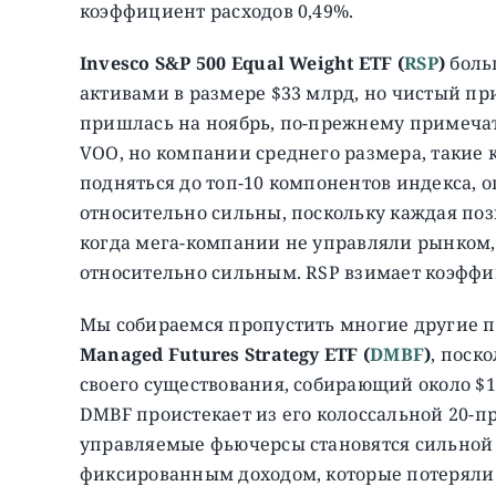
коэффициент расходов 0,49%.
Invesco S&P 500 Equal Weight ETF (
RSP
)
боль
активами в размере $33 млрд, но чистый при
пришлась на ноябрь, по-прежнему примечате
VOO, но компании среднего размера, такие 
подняться до топ-10 компонентов индекса, 
относительно сильны, поскольку каждая пози
когда мега-компании не управляли рынком,
относительно сильным. RSP взимает коэффи
Мы собираемся пропустить многие другие 
Managed Futures Strategy ETF (
DMBF
)
, поск
своего существования, собирающий около $1
DMBF проистекает из его колоссальной 20-пр
управляемые фьючерсы становятся сильной а
фиксированным доходом, которые потеряли 