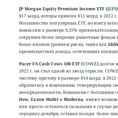
JP Morgan Equity Premium Income ETF (
JEPI
)
$17 млрд, которы привлек $12 млрд. в 2022 г.
большинства популярных ETF, но консульта
комиссию в размере 0,35% привлекательным
сокрушив более широкие рыночные фонды из-
более низким уровнем риска, таких как
AbbV
преимуществах дохода, сочетающих позици
Pacer US Cash Cows 100 ETF (
COWZ
)
долгое 
2022 г. он стал одной из звезд отрасли. COW
чистому притоку в размере $10 млрд. в 2022
обратились к компаниям, генерирующим св
неопределенности. Компании с большими с
Dow, Exxon Mobil
и
Moderna
, имеют возмож
или просто оставаться сильными в случае р
середину декабря, оставив позади более ш