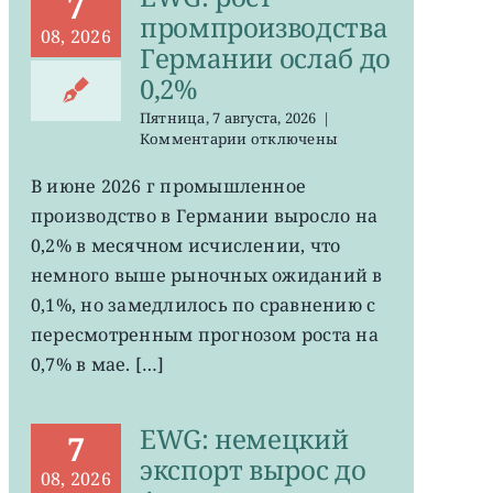
7
промпроизводства
08, 2026
Германии ослаб до
0,2%
Пятница, 7 августа, 2026
|
к
Комментарии
отключены
записи
EWG:
В июне 2026 г промышленное
рост
производство в Германии выросло на
промпроизводства
Германии
0,2% в месячном исчислении, что
ослаб
немного выше рыночных ожиданий в
до
0,1%, но замедлилось по сравнению с
0,2%
пересмотренным прогнозом роста на
0,7% в мае. […]
EWG: немецкий
7
экспорт вырос до
08, 2026