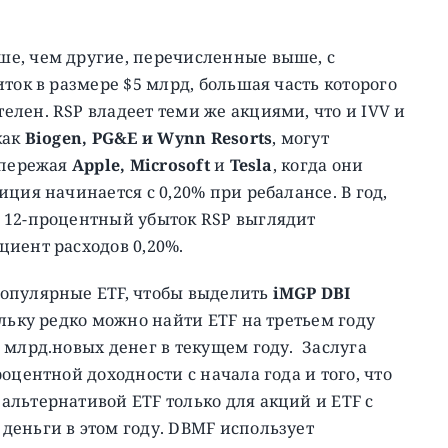
ше, чем другие, перечисленные выше, с
ток в размере $5 млрд, большая часть которого
лен. RSP владеет теми же акциями, что и IVV и
как
Biogen, PG&E и Wynn Resorts
, могут
опережая
Apple, Microsoft
и
Tesla
, когда они
ция начинается с 0,20% при ребалансе. В год,
 12-процентный убыток RSP выглядит
циент расходов 0,20%.
популярные ETF, чтобы выделить
iMGP DBI
ольку редко можно найти ETF на третьем году
 млрд.новых денег в текущем году. Заслуга
оцентной доходности с начала года и того, что
льтернативой ETF только для акций и ETF с
деньги в этом году. DBMF использует