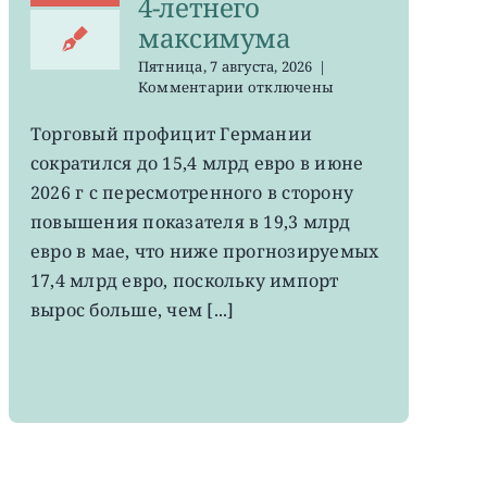
4-летнего
максимума
Пятница, 7 августа, 2026
|
к
Комментарии
отключены
записи
EWG:
Торговый профицит Германии
немецкий
сократился до 15,4 млрд евро в июне
экспорт
вырос
2026 г с пересмотренного в сторону
до
повышения показателя в 19,3 млрд
4-
евро в мае, что ниже прогнозируемых
летнего
максимума
17,4 млрд евро, поскольку импорт
вырос больше, чем [...]