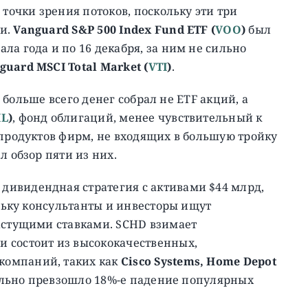
точки зрения потоков, поскольку эти три
и.
Vanguard S&P 500 Index Fund ETF (
VOO
)
был
ла года и по 16 декабря, за ним не сильно
guard MSCI Total Market (
VTI
)
.
rs больше всего денег собрал не ETF акций, а
IL
)
, фонд облигаций, менее чувствительный к
 продуктов фирм, не входящих в большую тройку
л обзор пяти из них.
 дивидендная стратегия с активами $44 млрд,
ольку консультанты и инвесторы ищут
растущими ставками. SCHD взимает
 состоит из высококачественных,
компаний, таких как
Cisco Systems, Home Depot
тельно превзошло 18%-е падение популярных