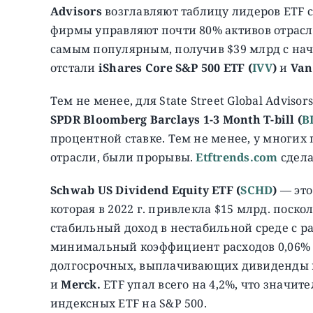
Advisors
возглавляют таблицу лидеров ETF с 
фирмы управляют почти 80% активов отрасл
самым популярным, получив $39 млрд с нача
отстали
iShares Core S&P 500 ETF (
IVV
)
и
Van
Тем не менее, для State Street Global Adviso
SPDR Bloomberg
Barclays 1-3 Month T-bill (
B
процентной ставке. Тем не менее, у многих
отрасли, были прорывы.
Etftrends.com
сдела
Schwab US Dividend Equity ETF (
SCHD
)
— это
которая в 2022 г. привлекла $15 млрд. поск
стабильный доход в нестабильной среде с 
минимальный коэффициент расходов 0,06% и
долгосрочных, выплачивающих дивиденды 
и
Merck.
ETF упал всего на 4,2%, что значи
индексных ETF на S&P 500.