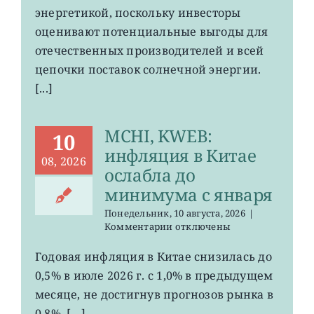
энергетикой, поскольку инвесторы
оценивают потенциальные выгоды для
отечественных производителей и всей
цепочки поставок солнечной энергии.
[...]
MCHI, KWEB:
10
инфляция в Китае
08, 2026
ослабла до
минимума с января
Понедельник, 10 августа, 2026
|
к
Комментарии
отключены
записи
MCHI,
Годовая инфляция в Китае снизилась до
KWEB:
0,5% в июле 2026 г. с 1,0% в предыдущем
инфляция
в
месяце, не достигнув прогнозов рынка в
Китае
0,8%. […]