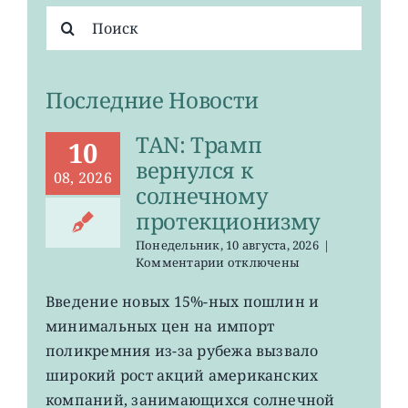
Результат
поиска:
Последние Новости
TAN: Трамп
10
вернулся к
08, 2026
солнечному
протекционизму
Понедельник, 10 августа, 2026
|
к
Комментарии
отключены
записи
TAN:
Введение новых 15%-ных пошлин и
Трамп
минимальных цен на импорт
вернулся
к
поликремния из-за рубежа вызвало
солнечному
широкий рост акций американских
протекционизму
компаний, занимающихся солнечной