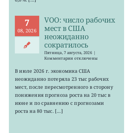
ослабла
до
минимума
VOO: число рабочих
с
7
января
мест в США
08, 2026
неожиданно
сократилось
Пятница, 7 августа, 2026
|
к
Комментарии
отключены
записи
VOO:
В июле 2026 г. экономика США
число
неожиданно потеряла 23 тыс рабочих
рабочих
мест
мест, после пересмотренного в сторону
в
понижения прогноза роста на 20 тыс в
США
июне и по сравнению с прогнозами
неожиданно
сократилось
роста на 80 тыс. […]