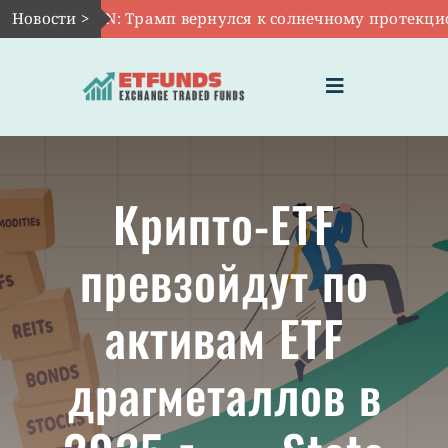
Skip
г 10:
Новости >
TAN: Трамп вернулся к солнечному протекциониз
to
content
Toggle
Navigation
ГЛАВНАЯ
Крипто-ETF
ЧТО ТАКОЕ ETF
превзойдут по
ИНВЕСТИЦИИ В ETF
активам ETF
ТЕМАТИЧЕСКИЕ ETF
драгметаллов в
АКТУАЛЬНЫЕ