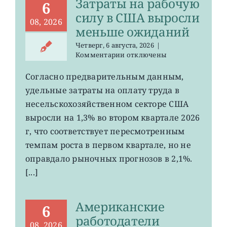
Затраты на рабочую
6
силу в США выросли
08, 2026
меньше ожиданий
Четверг, 6 августа, 2026
|
к
Комментарии
отключены
записи
Затраты
Согласно предварительным данным,
на
удельные затраты на оплату труда в
рабочую
силу
несельскохозяйственном секторе США
в
выросли на 1,3% во втором квартале 2026
США
г, что соответствует пересмотренным
выросли
меньше
темпам роста в первом квартале, но не
ожиданий
оправдало рыночных прогнозов в 2,1%.
[...]
Американские
6
работодатели
08, 2026