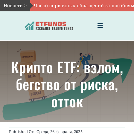
Skip
Новости >
Авг 6:
Число первичных обращений за пособиями по 
to
content
Toggle
Navigation
ГЛАВНАЯ
Крипто ETF: взлом,
ЧТО ТАКОЕ ETF
бегство от риска,
ИНВЕСТИЦИИ В ETF
отток
ТЕМАТИЧЕСКИЕ ETF
АКТУАЛЬНЫЕ
Published On: Среда, 26 февраля, 2025