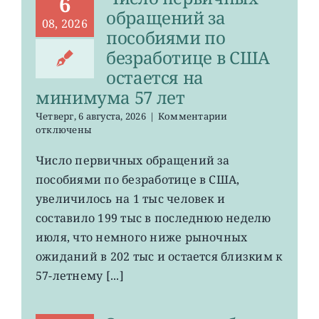
6
обращений за
08, 2026
пособиями по
безработице в США
остается на
минимума 57 лет
к
Четверг, 6 августа, 2026
|
Комментарии
записи
отключены
Число
первичных
Число первичных обращений за
обращений
пособиями по безработице в США,
за
пособиями
увеличилось на 1 тыс человек и
по
составило 199 тыс в последнюю неделю
безработице
июля, что немного ниже рыночных
в
США
ожиданий в 202 тыс и остается близким к
остается
57-летнему [...]
на
минимума
57
лет