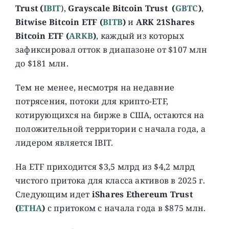
Trust (
IBIT
),
Grayscale Bitcoin Trust
(
GBTC
)
,
Bitwise Bitcoin ETF (
BITB
)
и
ARK 21Shares
Bitcoin ETF (
ARKB
)
, каждый из которых
зафиксировал отток в диапазоне от $107 млн ​​
до $181 млн.
Тем не менее, несмотря на недавние
потрясения, потоки для крипто-ETF,
котирующихся на бирже в США, остаются на
положительной территории с начала года, а
лидером является IBIT.
На ETF приходится $3,5 млрд из $4,2 млрд
чистого притока для класса активов в 2025 г.
Следующим идет
iShares Ethereum Trust
(
ETHA
)
с притоком с начала года в $875 млн.