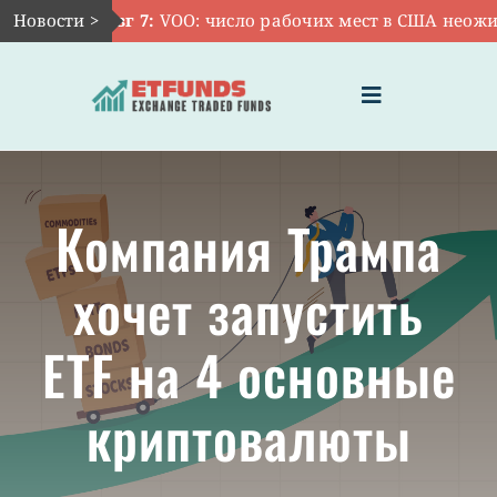
Skip
Новости >
Авг 7:
VOO: число рабочих мест в США неожида
to
content
Toggle
Navigation
ГЛАВНАЯ
Компания Трампа
ЧТО ТАКОЕ ETF
хочет запустить
ИНВЕСТИЦИИ В ETF
ETF на 4 основные
ТЕМАТИЧЕСКИЕ ETF
криптовалюты
АКТУАЛЬНЫЕ