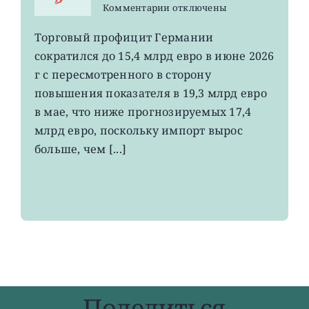
к
Комментарии
отключены
записи
EWG:
Торговый профицит Германии
немецкий
сократился до 15,4 млрд евро в июне 2026
экспорт
вырос
г с пересмотренного в сторону
до
повышения показателя в 19,3 млрд евро
4-
в мае, что ниже прогнозируемых 17,4
летнего
максимума
млрд евро, поскольку импорт вырос
больше, чем [...]
Поделиться