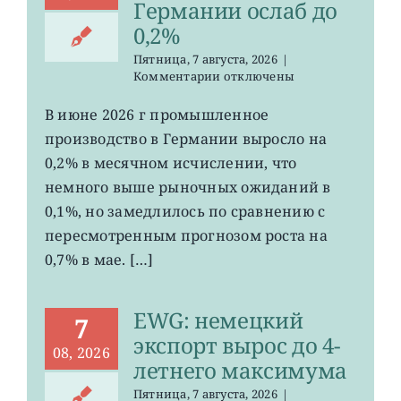
Германии ослаб до
0,2%
Пятница, 7 августа, 2026
|
к
Комментарии
отключены
записи
EWG:
В июне 2026 г промышленное
рост
производство в Германии выросло на
промпроизводства
Германии
0,2% в месячном исчислении, что
ослаб
немного выше рыночных ожиданий в
до
0,1%, но замедлилось по сравнению с
0,2%
пересмотренным прогнозом роста на
0,7% в мае. […]
EWG: немецкий
7
экспорт вырос до 4-
08, 2026
летнего максимума
Пятница, 7 августа, 2026
|