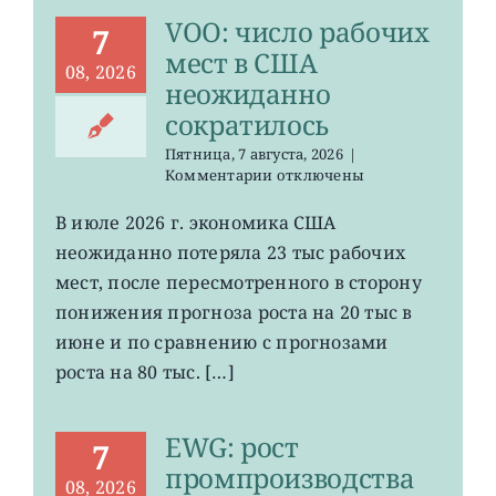
VOO: число рабочих
7
мест в США
08, 2026
неожиданно
сократилось
Пятница, 7 августа, 2026
|
к
Комментарии
отключены
записи
VOO:
В июле 2026 г. экономика США
число
неожиданно потеряла 23 тыс рабочих
рабочих
мест
мест, после пересмотренного в сторону
в
понижения прогноза роста на 20 тыс в
США
июне и по сравнению с прогнозами
неожиданно
сократилось
роста на 80 тыс. […]
EWG: рост
7
промпроизводства
08, 2026