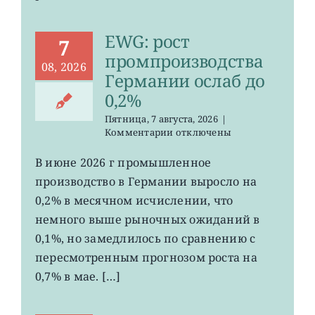
EWG: рост
7
промпроизводства
08, 2026
Германии ослаб до
0,2%
Пятница, 7 августа, 2026
|
к
Комментарии
отключены
записи
EWG:
В июне 2026 г промышленное
рост
производство в Германии выросло на
промпроизводства
Германии
0,2% в месячном исчислении, что
ослаб
немного выше рыночных ожиданий в
до
0,1%, но замедлилось по сравнению с
0,2%
пересмотренным прогнозом роста на
0,7% в мае. […]