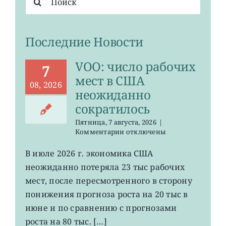
поиска:
Последние Новости
VOO: число рабочих
7
мест в США
08, 2026
неожиданно
сократилось
Пятница, 7 августа, 2026
|
к
Комментарии
отключены
записи
VOO:
В июле 2026 г. экономика США
число
неожиданно потеряла 23 тыс рабочих
рабочих
мест
мест, после пересмотренного в сторону
в
понижения прогноза роста на 20 тыс в
США
июне и по сравнению с прогнозами
неожиданно
сократилось
роста на 80 тыс. […]