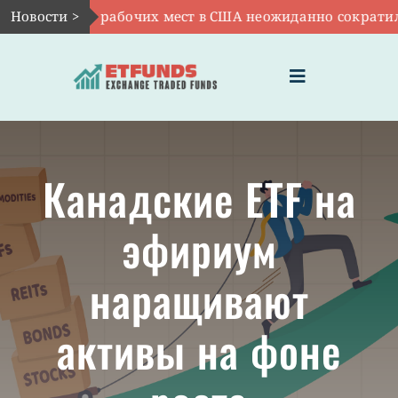
Skip
OO: число рабочих мест в США неожиданно сократилось
Новости >
to
content
Toggle
Navigation
ГЛАВНАЯ
Канадские ETF на
ЧТО ТАКОЕ ETF
эфириум
ИНВЕСТИЦИИ В ETF
наращивают
ТЕМАТИЧЕСКИЕ ETF
активы на фоне
АКТУАЛЬНЫЕ