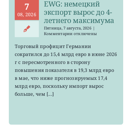
EWG: немецкий
7
экспорт вырос до 4-
08, 2026
летнего максимума
Пятница, 7 августа, 2026
|
к
Комментарии
отключены
записи
EWG:
Торговый профицит Германии
немецкий
сократился до 15,4 млрд евро в июне 2026
экспорт
вырос
г с пересмотренного в сторону
до
повышения показателя в 19,3 млрд евро
4-
в мае, что ниже прогнозируемых 17,4
летнего
максимума
млрд евро, поскольку импорт вырос
больше, чем [...]