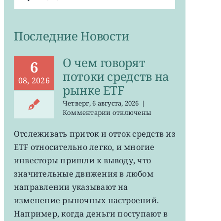
поиска:
Последние Новости
О чем говорят
6
потоки средств на
08, 2026
рынке ETF
Четверг, 6 августа, 2026
|
к
Комментарии
отключены
записи
О
Отслеживать приток и отток средств из
чем
ETF относительно легко, и многие
говорят
потоки
инвесторы пришли к выводу, что
средств
значительные движения в любом
на
направлении указывают на
рынке
ETF
изменение рыночных настроений.
Например, когда деньги поступают в