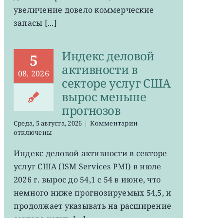
увеличение довело коммерческие
запасы [...]
Индекс деловой
5
активности в
08, 2026
секторе услуг США
вырос меньше
прогнозов
к
Среда, 5 августа, 2026
|
Комментарии
записи
отключены
Индекс
деловой
Индекс деловой активности в секторе
активности
услуг США (ISM Services PMI) в июле
в
секторе
2026 г. вырос до 54,1 с 54 в июне, что
услуг
немного ниже прогнозируемых 54,5, и
США
продолжает указывать на расширение
вырос
меньше