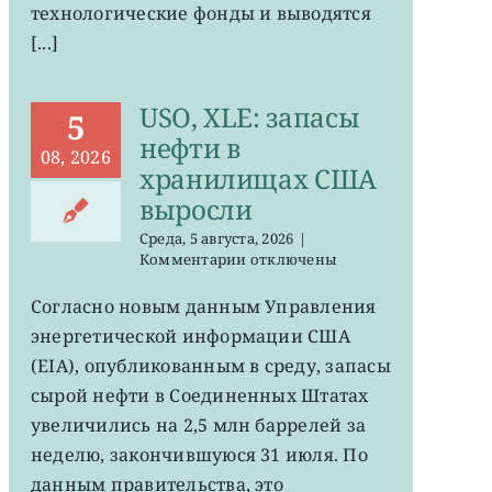
технологические фонды и выводятся
[...]
USO, XLE: запасы
5
нефти в
08, 2026
хранилищах США
выросли
Среда, 5 августа, 2026
|
к
Комментарии
отключены
записи
USO,
Согласно новым данным Управления
XLE:
энергетической информации США
запасы
нефти
(EIA), опубликованным в среду, запасы
в
сырой нефти в Соединенных Штатах
хранилищах
увеличились на 2,5 млн баррелей за
США
выросли
неделю, закончившуюся 31 июля. По
данным правительства, это