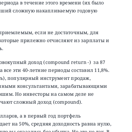
периода в течение этого времени (их было
Лучший сложную накапливаемую годовую
 приемлемым, если не достаточным, для
которые прилежно отчисляют из зарплаты и
ь.
совокупный доход (compound return -) за 87
а все эти 40-летние периоды составил 11,8%.
ть), популярный инструмент продаж,
нными консультантами, зарабатывающими
ошим. Но инвесторы на самом деле не
учают сложный доход (compound).
лларов, а в первый год портфель
адает на 50%, средняя доходность равна нулю,
то вы оказались без убытка. Но это не так. В