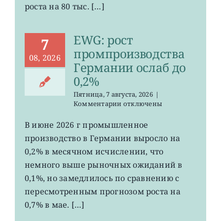
сократилось
роста на 80 тыс. […]
EWG: рост
7
промпроизводства
08, 2026
Германии ослаб до
0,2%
Пятница, 7 августа, 2026
|
к
Комментарии
отключены
записи
EWG:
В июне 2026 г промышленное
рост
производство в Германии выросло на
промпроизводства
Германии
0,2% в месячном исчислении, что
ослаб
немного выше рыночных ожиданий в
до
0,1%, но замедлилось по сравнению с
0,2%
пересмотренным прогнозом роста на
0,7% в мае. […]