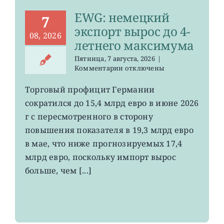
EWG: немецкий
7
экспорт вырос до 4-
08, 2026
летнего максимума
Пятница, 7 августа, 2026
|
к
Комментарии
отключены
записи
EWG:
Торговый профицит Германии
немецкий
сократился до 15,4 млрд евро в июне 2026
экспорт
вырос
г с пересмотренного в сторону
до
повышения показателя в 19,3 млрд евро
4-
в мае, что ниже прогнозируемых 17,4
летнего
максимума
млрд евро, поскольку импорт вырос
больше, чем [...]