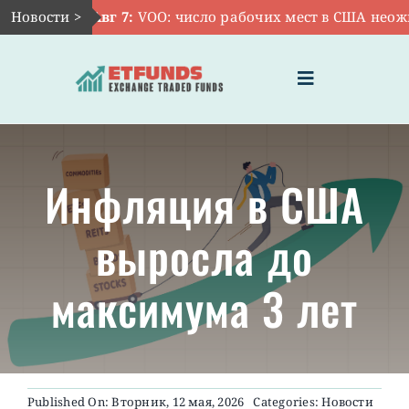
Skip
Новости >
Авг 7:
VOO: число рабочих мест в США неожид
to
content
Toggle
Navigation
ГЛАВНАЯ
Инфляция в США
ЧТО ТАКОЕ ETF
выросла до
ИНВЕСТИЦИИ В ETF
максимума 3 лет
ТЕМАТИЧЕСКИЕ ETF
АКТУАЛЬНЫЕ
Published On: Вторник, 12 мая, 2026
Categories:
Новости