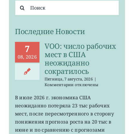
Результат
поиска:
Последние Новости
VOO: число рабочих
7
мест в США
08, 2026
неожиданно
сократилось
Пятница, 7 августа, 2026
|
к
Комментарии
отключены
записи
VOO:
В июле 2026 г. экономика США
число
неожиданно потеряла 23 тыс рабочих
рабочих
мест
мест, после пересмотренного в сторону
в
понижения прогноза роста на 20 тыс в
США
июне и по сравнению с прогнозами
неожиданно