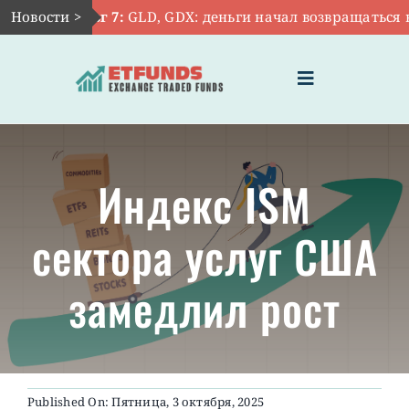
Skip
Новости >
Авг 7:
GLD, GDX: деньги начал возвращаться в 
to
content
Toggle
Navigation
ГЛАВНАЯ
Индекс ISM
ЧТО ТАКОЕ ETF
сектора услуг США
ИНВЕСТИЦИИ В ETF
замедлил рост
ТЕМАТИЧЕСКИЕ ETF
АКТУАЛЬНЫЕ
Published On: Пятница, 3 октября, 2025