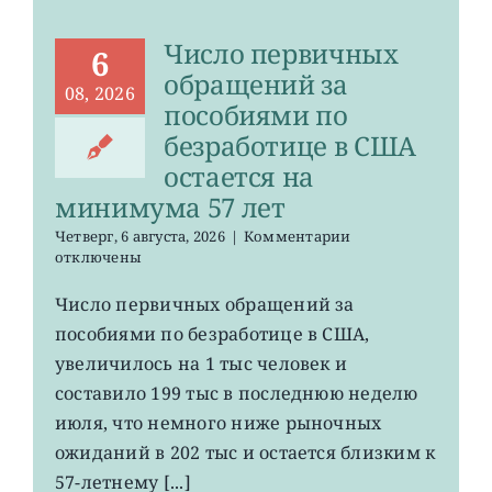
Число первичных
6
обращений за
08, 2026
пособиями по
безработице в США
остается на
минимума 57 лет
к
Четверг, 6 августа, 2026
|
Комментарии
записи
отключены
Число
первичных
Число первичных обращений за
обращений
пособиями по безработице в США,
за
пособиями
увеличилось на 1 тыс человек и
по
составило 199 тыс в последнюю неделю
безработице
июля, что немного ниже рыночных
в
США
ожиданий в 202 тыс и остается близким к
остается
57-летнему [...]
на