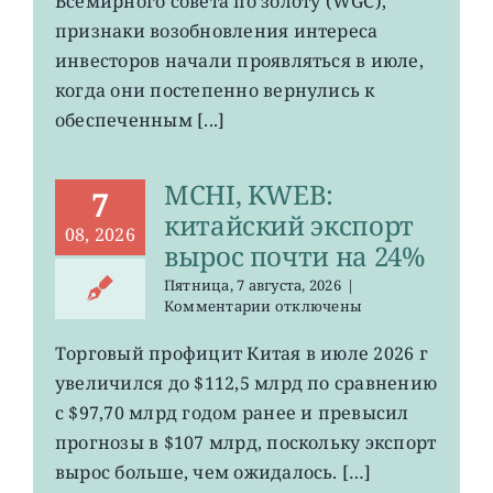
Всемирного совета по золоту (WGC),
золотые
ETF
признаки возобновления интереса
инвесторов начали проявляться в июле,
когда они постепенно вернулись к
обеспеченным [...]
MCHI, KWEB:
7
китайский экспорт
08, 2026
вырос почти на 24%
Пятница, 7 августа, 2026
|
к
Комментарии
отключены
записи
MCHI,
Торговый профицит Китая в июле 2026 г
KWEB:
увеличился до $112,5 млрд по сравнению
китайский
экспорт
с $97,70 млрд годом ранее и превысил
вырос
прогнозы в $107 млрд, поскольку экспорт
почти
вырос больше, чем ожидалось. […]
на
24%