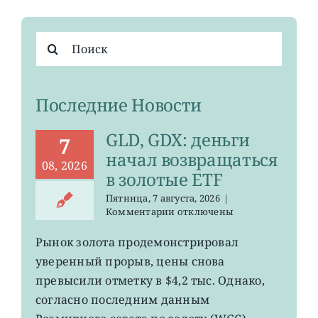
Результат
поиска:
Последние Новости
GLD, GDX: деньги
7
начал возвращаться
08, 2026
в золотые ETF
Пятница, 7 августа, 2026
|
к
Комментарии
отключены
записи
GLD,
Рынок золота продемонстрировал
GDX:
уверенный прорыв, цены снова
деньги
начал
превысили отметку в $4,2 тыс. Однако,
возвращаться
согласно последним данным
в