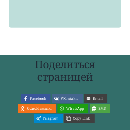
минимума
57
лет
Поделиться
страницей
Facebook
VKontakte
Email
Odnoklassniki
WhatsApp
SMS
Telegram
Copy Link