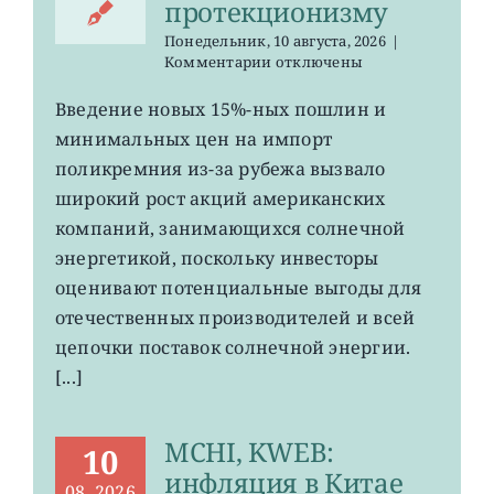
протекционизму
Понедельник, 10 августа, 2026
|
к
Комментарии
отключены
записи
TAN:
Введение новых 15%-ных пошлин и
Трамп
минимальных цен на импорт
вернулся
к
поликремния из-за рубежа вызвало
солнечному
широкий рост акций американских
протекционизму
компаний, занимающихся солнечной
энергетикой, поскольку инвесторы
оценивают потенциальные выгоды для
отечественных производителей и всей
цепочки поставок солнечной энергии.
[...]
MCHI, KWEB:
10
инфляция в Китае
08, 2026