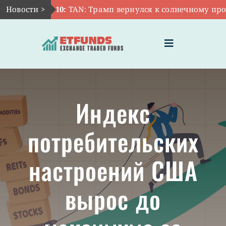
Skip
Новости >
Авг 10:
TAN: Трамп вернулся к солнечному прот
to
content
Toggle
Navigation
ГЛАВНАЯ
Индекс
ЧТО ТАКОЕ ETF
потребительских
ИНВЕСТИЦИИ В ETF
настроений США
ТЕМАТИЧЕСКИЕ ETF
вырос до
АКТУАЛЬНЫЕ