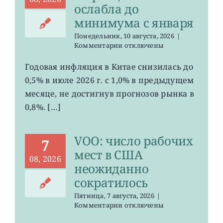
ослабла до
минимума с января
Понедельник, 10 августа, 2026
|
к
Комментарии
отключены
записи
MCHI,
Годовая инфляция в Китае снизилась до
KWEB:
0,5% в июле 2026 г. с 1,0% в предыдущем
инфляция
в
месяце, не достигнув прогнозов рынка в
Китае
0,8%. […]
ослабла
до
минимума
VOO: число рабочих
с
7
января
мест в США
08, 2026
неожиданно
сократилось
Пятница, 7 августа, 2026
|
к
Комментарии
отключены
записи