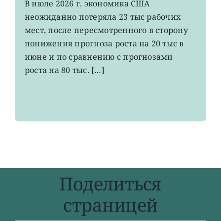
VOO:
В июле 2026 г. экономика США
число
неожиданно потеряла 23 тыс рабочих
рабочих
мест
мест, после пересмотренного в сторону
в
понижения прогноза роста на 20 тыс в
США
июне и по сравнению с прогнозами
неожиданно
сократилось
роста на 80 тыс. […]
Поделиться
страницей