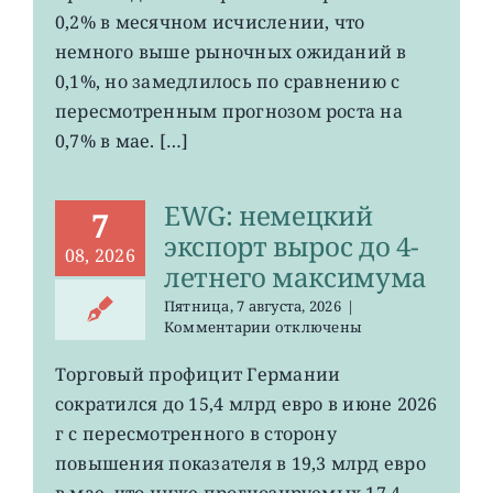
Германии
0,2% в месячном исчислении, что
ослаб
немного выше рыночных ожиданий в
до
0,1%, но замедлилось по сравнению с
0,2%
пересмотренным прогнозом роста на
0,7% в мае. […]
EWG: немецкий
7
экспорт вырос до 4-
08, 2026
летнего максимума
Пятница, 7 августа, 2026
|
к
Комментарии
отключены
записи
EWG:
Торговый профицит Германии
немецкий
сократился до 15,4 млрд евро в июне 2026
экспорт
вырос
г с пересмотренного в сторону
до
повышения показателя в 19,3 млрд евро
4-
в мае, что ниже прогнозируемых 17,4
летнего