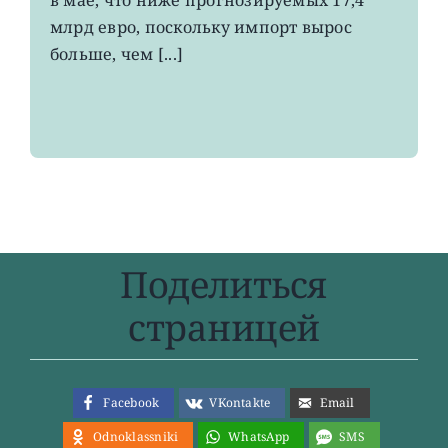
максимума
млрд евро, поскольку импорт вырос
больше, чем [...]
Поделиться
страницей
Facebook
VKontakte
Email
Odnoklassniki
WhatsApp
SMS