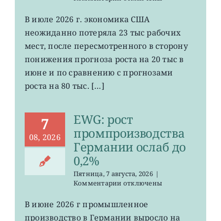
записи
VOO:
В июле 2026 г. экономика США
число
неожиданно потеряла 23 тыс рабочих
рабочих
мест
мест, после пересмотренного в сторону
в
понижения прогноза роста на 20 тыс в
США
июне и по сравнению с прогнозами
неожиданно
сократилось
роста на 80 тыс. […]
EWG: рост
7
промпроизводства
08, 2026
Германии ослаб до
0,2%
Пятница, 7 августа, 2026
|
к
Комментарии
отключены
записи
EWG:
В июне 2026 г промышленное
рост
производство в Германии выросло на
промпроизводства