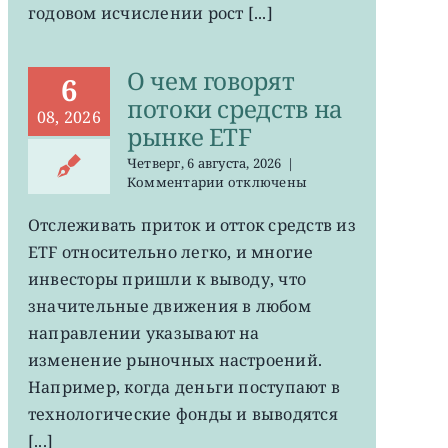
годовом исчислении рост [...]
О чем говорят
6
потоки средств на
08, 2026
рынке ETF
Четверг, 6 августа, 2026
|
к
Комментарии
отключены
записи
О
Отслеживать приток и отток средств из
чем
ETF относительно легко, и многие
говорят
потоки
инвесторы пришли к выводу, что
средств
значительные движения в любом
на
направлении указывают на
рынке
ETF
изменение рыночных настроений.
Например, когда деньги поступают в
технологические фонды и выводятся
[...]