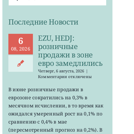
поиска:
Последние Новости
EZU, HEDJ:
6
розничные
08, 2026
продажи в зоне
евро замедлились
Четверг, 6 августа, 2026
|
к
Комментарии
отключены
записи
EZU,
В июне розничные продажи в
HEDJ:
еврозоне сократились на 0,3% в
розничные
продажи
месячном исчислении, в то время как
в
ожидался умеренный рост на 0,1% по
зоне
сравнению с 0,4% в мае
евро
замедлились
(пересмотренный прогноз на 0,2%). В