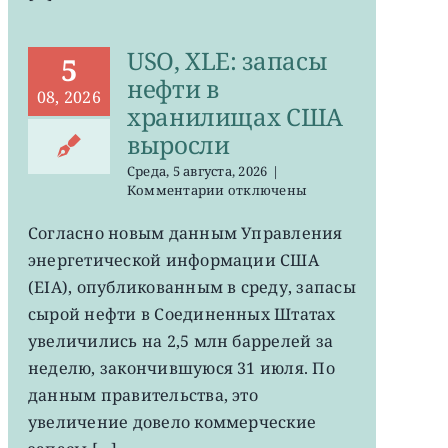
USO, XLE: запасы
5
нефти в
08, 2026
хранилищах США
выросли
Среда, 5 августа, 2026
|
к
Комментарии
отключены
записи
USO,
Согласно новым данным Управления
XLE:
энергетической информации США
запасы
нефти
(EIA), опубликованным в среду, запасы
в
сырой нефти в Соединенных Штатах
хранилищах
увеличились на 2,5 млн баррелей за
США
выросли
неделю, закончившуюся 31 июля. По
данным правительства, это
увеличение довело коммерческие