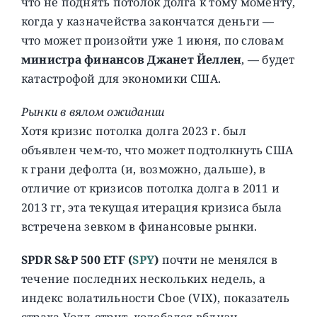
что не поднять потолок долга к тому моменту,
когда у казначейства закончатся деньги —
что может произойти уже 1 июня, по словам
министра финансов Джанет Йеллен
, — будет
катастрофой для экономики США.
Рынки в вялом ожидании
Хотя кризис потолка долга 2023 г. был
объявлен чем-то, что может подтолкнуть США
к грани дефолта (и, возможно, дальше), в
отличие от кризисов потолка долга в 2011 и
2013 гг, эта текущая итерация кризиса была
встречена зевком в финансовые рынки.
SPDR S&P 500 ETF
(
SPY
)
почти не менялся в
течение последних нескольких недель, а
индекс волатильности Cboe (VIX), показатель
страха Уолл-стрит, колебался вблизи