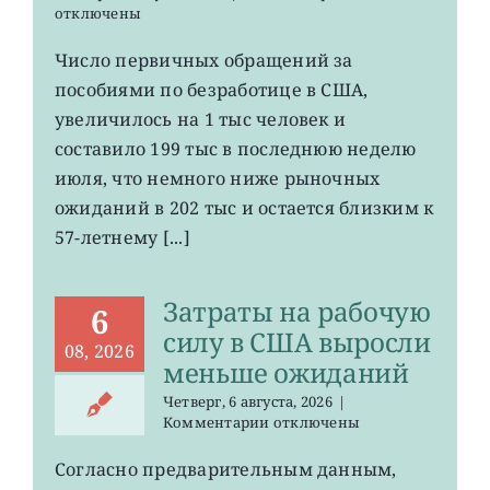
записи
отключены
Число
первичных
Число первичных обращений за
обращений
пособиями по безработице в США,
за
пособиями
увеличилось на 1 тыс человек и
по
составило 199 тыс в последнюю неделю
безработице
июля, что немного ниже рыночных
в
США
ожиданий в 202 тыс и остается близким к
остается
57-летнему [...]
на
минимума
57
Затраты на рабочую
лет
6
силу в США выросли
08, 2026
меньше ожиданий
Четверг, 6 августа, 2026
|
к
Комментарии
отключены
записи
Затраты
Согласно предварительным данным,
на