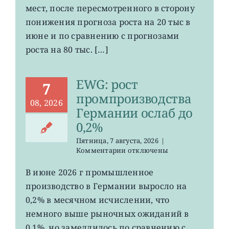
мест
мест, после пересмотренного в сторону
в
понижения прогноза роста на 20 тыс в
США
июне и по сравнению с прогнозами
неожиданно
сократилось
роста на 80 тыс. […]
EWG: рост
7
промпроизводства
08, 2026
Германии ослаб до
0,2%
Пятница, 7 августа, 2026
|
к
Комментарии
отключены
записи
EWG:
В июне 2026 г промышленное
рост
производство в Германии выросло на
промпроизводства
Германии
0,2% в месячном исчислении, что
ослаб
немного выше рыночных ожиданий в
до
0,1%, но замедлилось по сравнению с
0,2%