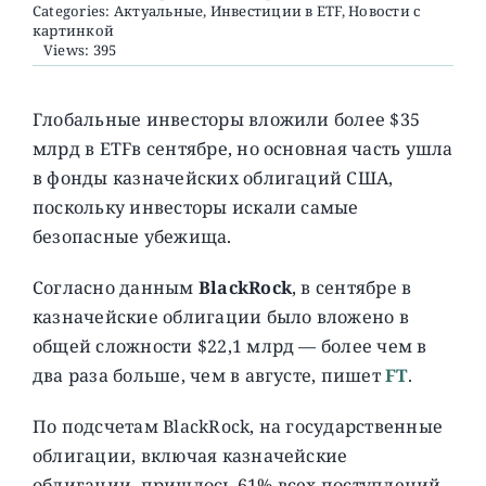
Categories:
Актуальные
,
Инвестиции в ETF
,
Новости с
картинкой
Views: 395
О ПРОЕКТЕ
Глобальные инвесторы вложили более $35
млрд в ETFв сентябре, но основная часть ушла
в фонды казначейских облигаций США,
поскольку инвесторы искали самые
безопасные убежища.
Согласно данным
BlackRock
, в сентябре в
казначейские облигации было вложено в
общей сложности $22,1 млрд — более чем в
два раза больше, чем в августе, пишет
FT
.
По подсчетам BlackRock, на государственные
облигации, включая казначейские
облигации, пришлось 61% всех поступлений,