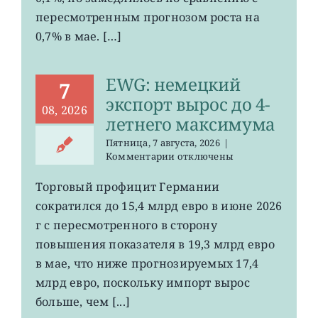
пересмотренным прогнозом роста на
0,7% в мае. […]
EWG: немецкий
7
экспорт вырос до 4-
08, 2026
летнего максимума
Пятница, 7 августа, 2026
|
к
Комментарии
отключены
записи
EWG:
Торговый профицит Германии
немецкий
сократился до 15,4 млрд евро в июне 2026
экспорт
вырос
г с пересмотренного в сторону
до
повышения показателя в 19,3 млрд евро
4-
в мае, что ниже прогнозируемых 17,4
летнего
максимума
млрд евро, поскольку импорт вырос
больше, чем [...]