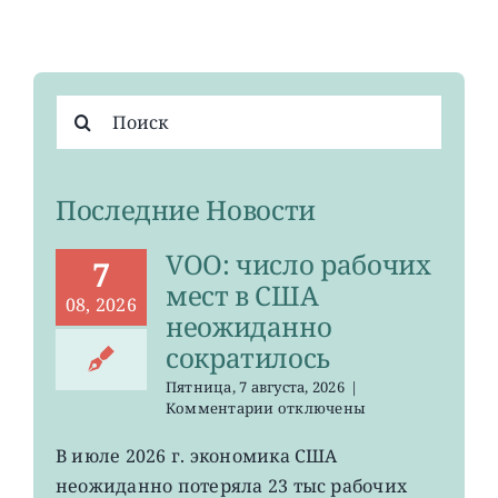
Результат
поиска:
Последние Новости
VOO: число рабочих
7
мест в США
08, 2026
неожиданно
сократилось
Пятница, 7 августа, 2026
|
к
Комментарии
отключены
записи
VOO:
В июле 2026 г. экономика США
число
неожиданно потеряла 23 тыс рабочих
рабочих