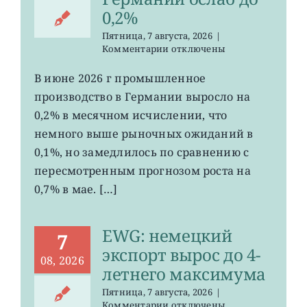
0,2%
Пятница, 7 августа, 2026
|
к
Комментарии
отключены
записи
EWG:
В июне 2026 г промышленное
рост
производство в Германии выросло на
промпроизводства
Германии
0,2% в месячном исчислении, что
ослаб
немного выше рыночных ожиданий в
до
0,1%, но замедлилось по сравнению с
0,2%
пересмотренным прогнозом роста на
0,7% в мае. […]
EWG: немецкий
7
экспорт вырос до 4-
08, 2026
летнего максимума
Пятница, 7 августа, 2026
|
к
Комментарии
отключены