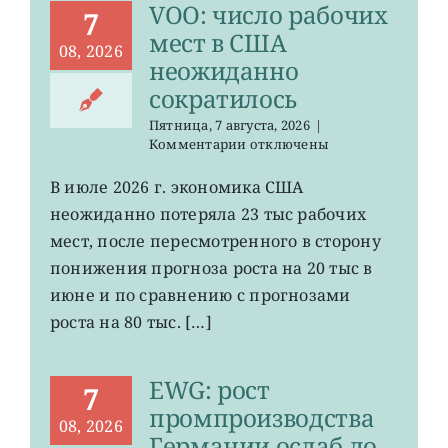
VOO: число рабочих
7
мест в США
08, 2026
неожиданно
сократилось
Пятница, 7 августа, 2026
|
к
Комментарии
отключены
записи
VOO:
В июле 2026 г. экономика США
число
неожиданно потеряла 23 тыс рабочих
рабочих
мест
мест, после пересмотренного в сторону
в
понижения прогноза роста на 20 тыс в
США
июне и по сравнению с прогнозами
неожиданно
сократилось
роста на 80 тыс. […]
EWG: рост
7
промпроизводства
08, 2026
Германии ослаб до