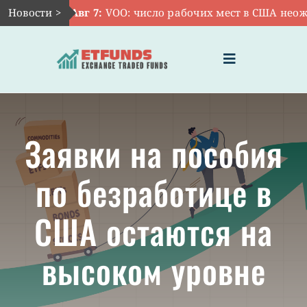
Skip
Новости >
Авг 7:
VOO: число рабочих мест в США неожи
to
content
Toggle
Navigation
ГЛАВНАЯ
Заявки на пособия
ЧТО ТАКОЕ ETF
по безработице в
ИНВЕСТИЦИИ В ETF
США остаются на
ТЕМАТИЧЕСКИЕ ETF
высоком уровне
АКТУАЛЬНЫЕ