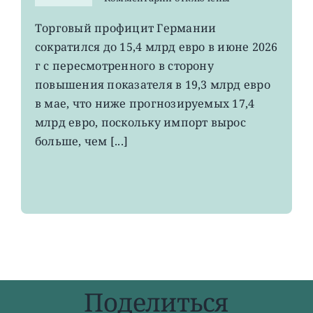
записи
EWG:
Торговый профицит Германии
немецкий
сократился до 15,4 млрд евро в июне 2026
экспорт
вырос
г с пересмотренного в сторону
до
повышения показателя в 19,3 млрд евро
4-
в мае, что ниже прогнозируемых 17,4
летнего
максимума
млрд евро, поскольку импорт вырос
больше, чем [...]
Поделиться