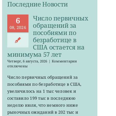
Последние Новости
Число первичных
6
обращений за
08, 2026
пособиями по
безработице в
США остается на
минимума 57 лет
к
Четверг, 6 августа, 2026
|
Комментарии
записи
отключены
Число
первичных
Число первичных обращений за
обращений
пособиями по безработице в США,
за
пособиями
увеличилось на 1 тыс человек и
по
составило 199 тыс в последнюю
безработице
неделю июля, что немного ниже
в
США
рыночных ожиданий в 202 тыс и
остается