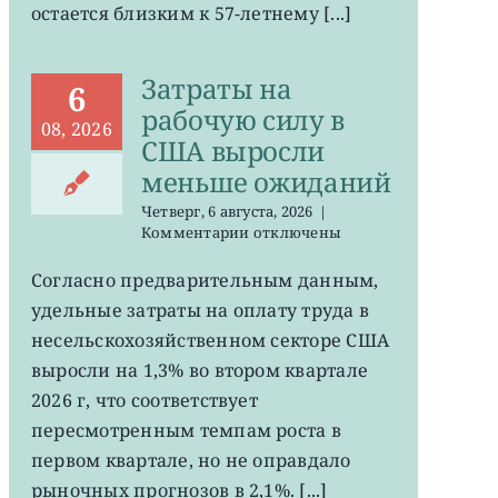
остается близким к 57-летнему [...]
на
минимума
57
Затраты на
лет
6
рабочую силу в
08, 2026
США выросли
меньше ожиданий
Четверг, 6 августа, 2026
|
к
Комментарии
отключены
записи
Затраты
Согласно предварительным данным,
на
удельные затраты на оплату труда в
рабочую
силу
несельскохозяйственном секторе США
в
выросли на 1,3% во втором квартале
США
2026 г, что соответствует
выросли
меньше
пересмотренным темпам роста в
ожиданий
первом квартале, но не оправдало
рыночных прогнозов в 2,1%. [...]