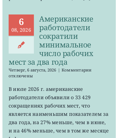
Американские
6
работодатели
08, 2026
сократили
минимальное
число рабочих
мест за два года
к
Четверг, 6 августа, 2026
|
Комментарии
записи
отключены
Американские
работодатели
В июле 2026 г. американские
сократили
работодатели объявили о 33 429
минимальное
число
сокращениях рабочих мест, что
рабочих
является наименьшим показателем за
мест
два года, на 27% меньше, чем в июне,
за
два
и на 46% меньше, чем в том же месяце
года