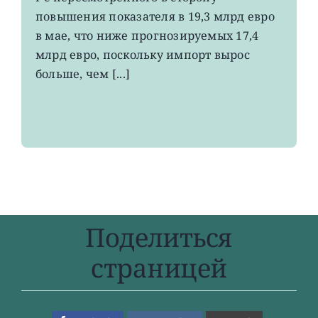
до
повышения показателя в 19,3 млрд евро
4-
в мае, что ниже прогнозируемых 17,4
летнего
максимума
млрд евро, поскольку импорт вырос
больше, чем [...]
Поделиться
страницей