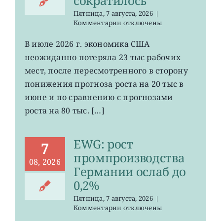
сократилось
Пятница, 7 августа, 2026
|
к
Комментарии
отключены
записи
VOO:
В июле 2026 г. экономика США
число
неожиданно потеряла 23 тыс рабочих
рабочих
мест
мест, после пересмотренного в сторону
в
понижения прогноза роста на 20 тыс в
США
июне и по сравнению с прогнозами
неожиданно
сократилось
роста на 80 тыс. […]
EWG: рост
7
промпроизводства
08, 2026
Германии ослаб до
0,2%
Пятница, 7 августа, 2026
|
к
Комментарии
отключены
записи