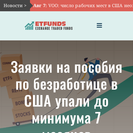
Skip
Новости >
Авг 7:
VOO: число рабочих мест в США неож
to
content
Toggle
Navigation
ГЛАВНАЯ
Заявки на пособия
ЧТО ТАКОЕ ETF
по безработице в
ИНВЕСТИЦИИ В ETF
США упали до
ТЕМАТИЧЕСКИЕ ETF
минимума 7
АКТУАЛЬНЫЕ