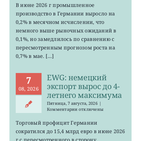
EWG:
В июне 2026 г промышленное
рост
производство в Германии выросло на
промпроизводства
Германии
0,2% в месячном исчислении, что
ослаб
немного выше рыночных ожиданий в
до
0,1%, но замедлилось по сравнению с
0,2%
пересмотренным прогнозом роста на
0,7% в мае. […]
EWG: немецкий
7
экспорт вырос до 4-
08, 2026
летнего максимума
Пятница, 7 августа, 2026
|
к
Комментарии
отключены
записи
EWG:
Торговый профицит Германии
немецкий
сократился до 15,4 млрд евро в июне 2026
экспорт
вырос
г с пересмотренного в сторону