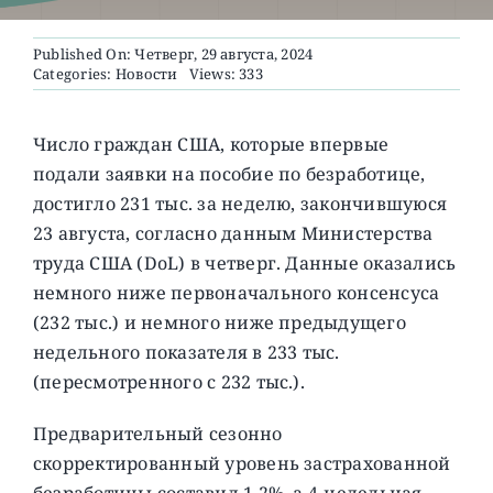
Published On: Четверг, 29 августа, 2024
О ПРОЕКТЕ
Categories:
Новости
Views: 333
Число граждан США, которые впервые
подали заявки на пособие по безработице,
достигло 231 тыс. за неделю, закончившуюся
23 августа, согласно данным Министерства
труда США (DoL) в четверг.
Данные оказались
немного ниже первоначального консенсуса
(232 тыс.) и немного ниже предыдущего
недельного показателя в 233 тыс.
(пересмотренного с 232 тыс.).
Предварительный сезонно
скорректированный уровень застрахованной
безработицы составил 1,2%, а 4-недельная