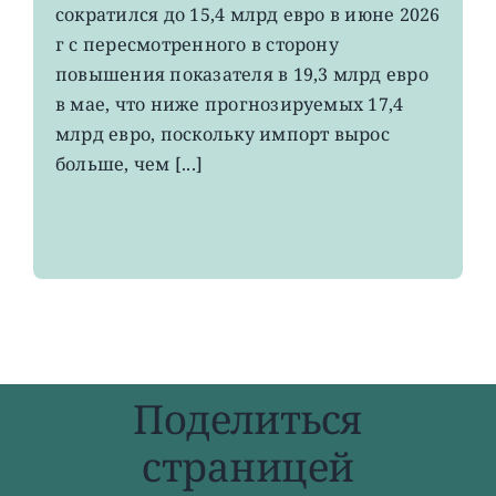
сократился до 15,4 млрд евро в июне 2026
экспорт
вырос
г с пересмотренного в сторону
до
повышения показателя в 19,3 млрд евро
4-
в мае, что ниже прогнозируемых 17,4
летнего
максимума
млрд евро, поскольку импорт вырос
больше, чем [...]
Поделиться
страницей