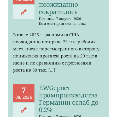
неожиданно
сократилось
Пятница, 7 августа, 2026
|
к
Комментарии
отключены
записи
VOO:
В июле 2026 г. экономика США
число
неожиданно потеряла 23 тыс рабочих
рабочих
мест
мест, после пересмотренного в сторону
в
понижения прогноза роста на 20 тыс в
США
июне и по сравнению с прогнозами
неожиданно
сократилось
роста на 80 тыс. […]
EWG: рост
7
промпроизводства
08, 2026
Германии ослаб до
0,2%
Пятница, 7 августа, 2026
|