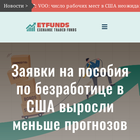
Skip
Новости >
Авг 7:
VOO: число рабочих мест в США неожиданн
to
content
Toggle
Navigation
ГЛАВНАЯ
Заявки на пособия
ЧТО ТАКОЕ ETF
по безработице в
ИНВЕСТИЦИИ В ETF
США выросли
ТЕМАТИЧЕСКИЕ ETF
меньше прогнозов
АКТУАЛЬНЫЕ