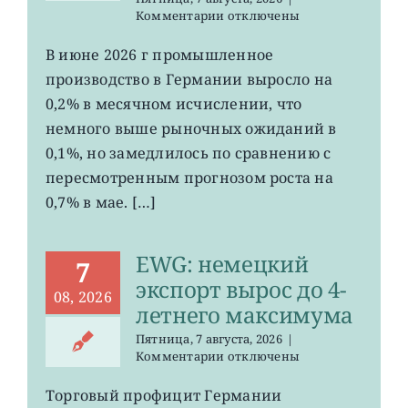
к
Комментарии
отключены
записи
EWG:
В июне 2026 г промышленное
рост
производство в Германии выросло на
промпроизводства
Германии
0,2% в месячном исчислении, что
ослаб
немного выше рыночных ожиданий в
до
0,1%, но замедлилось по сравнению с
0,2%
пересмотренным прогнозом роста на
0,7% в мае. […]
EWG: немецкий
7
экспорт вырос до 4-
08, 2026
летнего максимума
Пятница, 7 августа, 2026
|
к
Комментарии
отключены
записи
EWG:
Торговый профицит Германии
немецкий