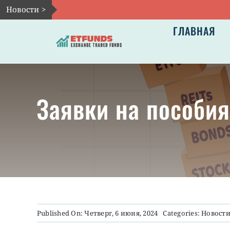
Skip
Новости >
to
ГЛАВНАЯ
content
Заявки на пособи
Published On: Четверг, 6 июня, 2024
Categories:
Новост