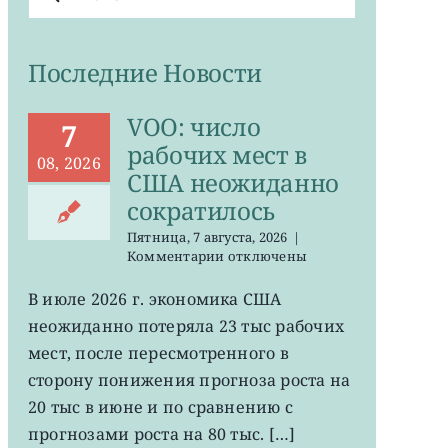
поиска:
Последние Новости
VOO: число
7
рабочих мест в
08, 2026
США неожиданно
сократилось
Пятница, 7 августа, 2026
|
к
Комментарии
отключены
записи
VOO:
В июле 2026 г. экономика США
число
неожиданно потеряла 23 тыс рабочих
рабочих
мест
мест, после пересмотренного в
в
сторону понижения прогноза роста на
США
20 тыс в июне и по сравнению с
неожиданно
сократилось
прогнозами роста на 80 тыс. […]