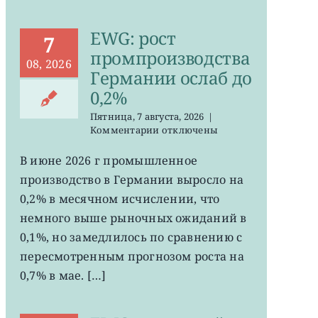
EWG: рост
7
промпроизводства
08, 2026
Германии ослаб до
0,2%
Пятница, 7 августа, 2026
|
к
Комментарии
отключены
записи
EWG:
В июне 2026 г промышленное
рост
производство в Германии выросло на
промпроизводства
Германии
0,2% в месячном исчислении, что
ослаб
немного выше рыночных ожиданий в
до
0,1%, но замедлилось по сравнению с
0,2%
пересмотренным прогнозом роста на
0,7% в мае. […]