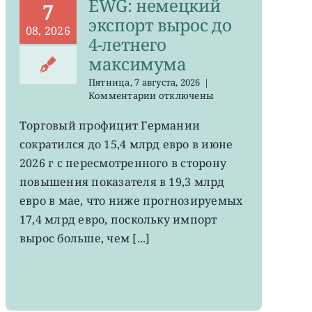
EWG: немецкий
7
экспорт вырос до
08, 2026
4-летнего
максимума
Пятница, 7 августа, 2026
|
к
Комментарии
отключены
записи
EWG:
Торговый профицит Германии
немецкий
сократился до 15,4 млрд евро в июне
экспорт
вырос
2026 г с пересмотренного в сторону
до
повышения показателя в 19,3 млрд
4-
евро в мае, что ниже прогнозируемых
летнего
максимума
17,4 млрд евро, поскольку импорт
вырос больше, чем [...]