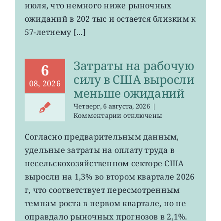
июля, что немного ниже рыночных
в
США
ожиданий в 202 тыс и остается близким к
остается
57-летнему [...]
на
минимума
57
Затраты на рабочую
лет
6
силу в США выросли
08, 2026
меньше ожиданий
Четверг, 6 августа, 2026
|
к
Комментарии
отключены
записи
Затраты
Согласно предварительным данным,
на
удельные затраты на оплату труда в
рабочую
силу
несельскохозяйственном секторе США
в
выросли на 1,3% во втором квартале 2026
США
г, что соответствует пересмотренным
выросли
меньше
темпам роста в первом квартале, но не
ожиданий
оправдало рыночных прогнозов в 2,1%.