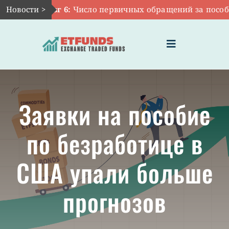
Skip
Новости >
Авг 6:
Число первичных обращений за пособиям
to
content
Toggle
Navigation
ГЛАВНАЯ
Заявки на пособие
ЧТО ТАКОЕ ETF
по безработице в
ИНВЕСТИЦИИ В ETF
США упали больше
ТЕМАТИЧЕСКИЕ ETF
прогнозов
АКТУАЛЬНЫЕ