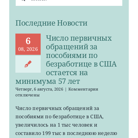
поиска:
Последние Новости
Число первичных
6
обращений за
08, 2026
пособиями по
безработице в США
остается на
минимума 57 лет
к
Четверг, 6 августа, 2026
|
Комментарии
записи
отключены
Число
первичных
Число первичных обращений за
обращений
пособиями по безработице в США,
за
пособиями
увеличилось на 1 тыс человек и
по
составило 199 тыс в последнюю неделю
безработице