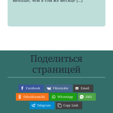
меньше, чем в том же месяце [...]
года
Поделиться
страницей
Facebook
VKontakte
Email
Odnoklassniki
WhatsApp
SMS
Telegram
Copy Link