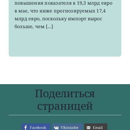
повышения показателя в 19,3 млрд евро
4-
в мае, что ниже прогнозируемых 17,4
летнего
максимума
млрд евро, поскольку импорт вырос
больше, чем [...]
Поделиться
страницей
Facebook
VKontakte
Email