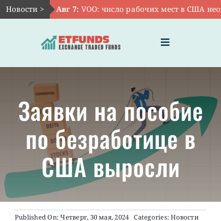
Skip
Новости >
Авг 7:
VOO: число рабочих мест в США неож
to
content
Toggle
Navigation
ГЛАВНАЯ
Заявки на пособие
ЧТО ТАКОЕ ETF
по безработице в
ИНВЕСТИЦИИ В ETF
США выросли
ТЕМАТИЧЕСКИЕ ETF
АКТУАЛЬНЫЕ
Published On: Четверг, 30 мая, 2024
Categories:
Новости