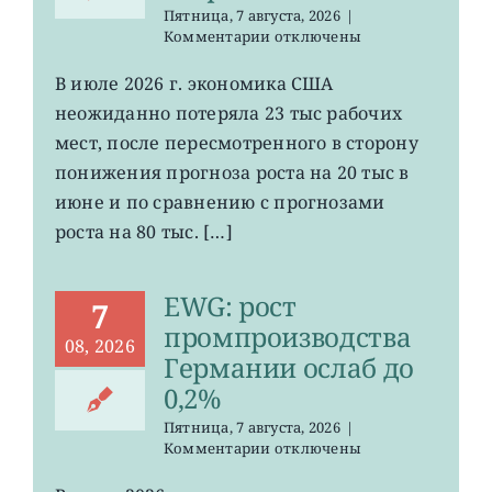
Пятница, 7 августа, 2026
|
к
Комментарии
отключены
записи
VOO:
В июле 2026 г. экономика США
число
неожиданно потеряла 23 тыс рабочих
рабочих
мест
мест, после пересмотренного в сторону
в
понижения прогноза роста на 20 тыс в
США
июне и по сравнению с прогнозами
неожиданно
сократилось
роста на 80 тыс. […]
EWG: рост
7
промпроизводства
08, 2026
Германии ослаб до
0,2%
Пятница, 7 августа, 2026
|
к
Комментарии
отключены
записи
EWG: