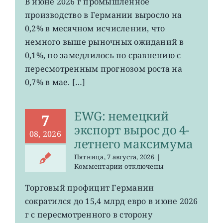
В июне 2026 г промышленное
рост
производство в Германии выросло на
промпроизводства
Германии
0,2% в месячном исчислении, что
ослаб
немного выше рыночных ожиданий в
до
0,1%, но замедлилось по сравнению с
0,2%
пересмотренным прогнозом роста на
0,7% в мае. […]
EWG: немецкий
7
экспорт вырос до 4-
08, 2026
летнего максимума
Пятница, 7 августа, 2026
|
к
Комментарии
отключены
записи
EWG:
Торговый профицит Германии
немецкий
сократился до 15,4 млрд евро в июне 2026
экспорт
вырос
г с пересмотренного в сторону
до