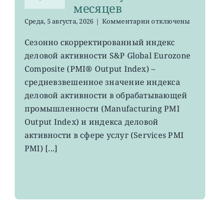
месяцев
к
Среда, 5 августа, 2026
|
Комментарии
отключены
записи
EZU,
Сезонно скорректированный индекс
HEDJ:
деловой активности S&P Global Eurozone
рост
деловой
Composite (PMI® Output Index) –
активности
средневзвешенное значение индекса
в
деловой активности в обрабатывающей
зоне
евро
промышленности (Manufacturing PMI
вырос
Output Index) и индекса деловой
до
максимума
активности в сфере услуг (Services PMI
8
PMI) [...]
месяцев