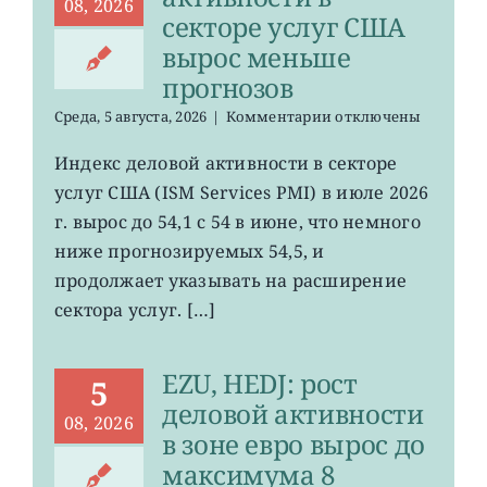
08, 2026
секторе услуг США
вырос меньше
прогнозов
к
Среда, 5 августа, 2026
|
Комментарии
отключены
записи
Индекс
Индекс деловой активности в секторе
деловой
услуг США (ISM Services PMI) в июле 2026
активности
в
г. вырос до 54,1 с 54 в июне, что немного
секторе
ниже прогнозируемых 54,5, и
услуг
продолжает указывать на расширение
США
вырос
сектора услуг. […]
меньше
прогнозов
EZU, HEDJ: рост
5
деловой активности
08, 2026
в зоне евро вырос до
максимума 8