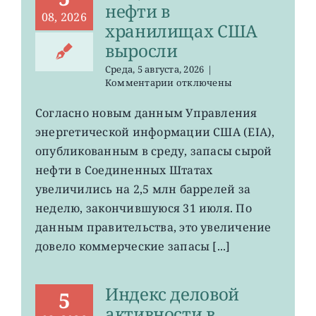
нефти в
08, 2026
хранилищах США
выросли
Среда, 5 августа, 2026
|
к
Комментарии
отключены
записи
USO,
Согласно новым данным Управления
XLE:
энергетической информации США (EIA),
запасы
нефти
опубликованным в среду, запасы сырой
в
нефти в Соединенных Штатах
хранилищах
увеличились на 2,5 млн баррелей за
США
выросли
неделю, закончившуюся 31 июля. По
данным правительства, это увеличение
довело коммерческие запасы [...]
Индекс деловой
5
активности в