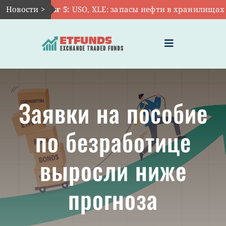
Skip
Новости >
Авг 5:
USO, XLE: запасы нефти в хранилищах 
to
content
Toggle
Navigation
ГЛАВНАЯ
Заявки на пособие
ЧТО ТАКОЕ ETF
по безработице
ИНВЕСТИЦИИ В ETF
выросли ниже
ТЕМАТИЧЕСКИЕ ETF
прогноза
АКТУАЛЬНЫЕ