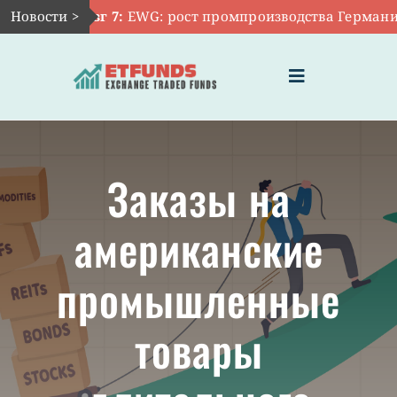
Skip
Новости >
Авг 7:
EWG: рост промпроизводства Германии о
to
content
Toggle
Navigation
ГЛАВНАЯ
Заказы на
ЧТО ТАКОЕ ETF
американские
ИНВЕСТИЦИИ В ETF
промышленные
ТЕМАТИЧЕСКИЕ ETF
товары
АКТУАЛЬНЫЕ