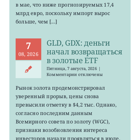
в мае, что ниже прогнозируемых 17,4
летнего
максимума
млрд евро, поскольку импорт вырос
больше, чем [...]
GLD, GDX: деньги
7
начал возвращаться
08, 2026
в золотые ETF
Пятница, 7 августа, 2026
|
к
Комментарии
отключены
записи
GLD,
Рынок золота продемонстрировал
GDX:
уверенный прорыв, цены снова
деньги
начал
превысили отметку в $4,2 тыс. Однако,
возвращаться
согласно последним данным
в
Всемирного совета по золоту (WGC),
золотые
ETF
признаки возобновления интереса
инвесторов начали проявляться в июле,