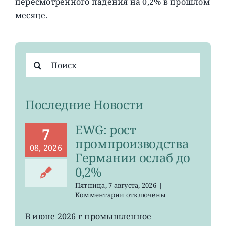
пересмотренного падения на 0,2% в прошлом
месяце.
Результат
поиска:
Последние Новости
EWG: рост
7
промпроизводства
08, 2026
Германии ослаб до
0,2%
Пятница, 7 августа, 2026
|
к
Комментарии
отключены
записи
EWG:
В июне 2026 г промышленное
рост