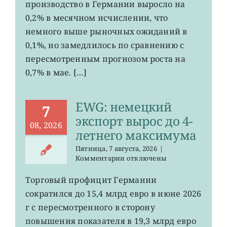
производство в Германии выросло на
промпроизводства
Германии
0,2% в месячном исчислении, что
ослаб
немного выше рыночных ожиданий в
до
0,1%, но замедлилось по сравнению с
0,2%
пересмотренным прогнозом роста на
0,7% в мае. […]
EWG: немецкий
7
экспорт вырос до 4-
08, 2026
летнего максимума
Пятница, 7 августа, 2026
|
к
Комментарии
отключены
записи
EWG:
Торговый профицит Германии
немецкий
сократился до 15,4 млрд евро в июне 2026
экспорт
вырос
г с пересмотренного в сторону
до
повышения показателя в 19,3 млрд евро
4-