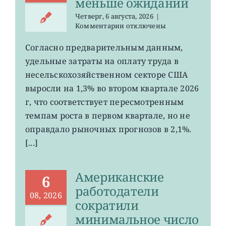
меньше ожиданий
Четверг, 6 августа, 2026
|
к
Комментарии
отключены
записи
Затраты
Согласно предварительным данным,
на
удельные затраты на оплату труда в
рабочую
силу
несельскохозяйственном секторе США
в
выросли на 1,3% во втором квартале 2026
США
г, что соответствует пересмотренным
выросли
меньше
темпам роста в первом квартале, но не
ожиданий
оправдало рыночных прогнозов в 2,1%.
[...]
Американские
6
работодатели
08, 2026
сократили
минимальное число