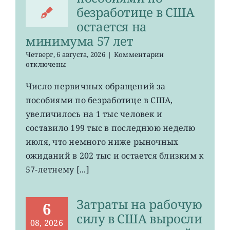
безработице в США
остается на
минимума 57 лет
к
Четверг, 6 августа, 2026
|
Комментарии
записи
отключены
Число
первичных
Число первичных обращений за
обращений
пособиями по безработице в США,
за
пособиями
увеличилось на 1 тыс человек и
по
составило 199 тыс в последнюю неделю
безработице
июля, что немного ниже рыночных
в
США
ожиданий в 202 тыс и остается близким к
остается
57-летнему [...]
на
минимума
57
Затраты на рабочую
лет
6
силу в США выросли
08, 2026