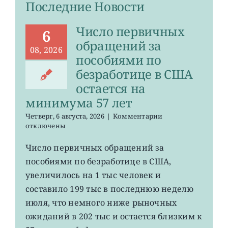
Последние Новости
Число первичных
6
обращений за
08, 2026
пособиями по
безработице в США
остается на
минимума 57 лет
к
Четверг, 6 августа, 2026
|
Комментарии
записи
отключены
Число
первичных
Число первичных обращений за
обращений
пособиями по безработице в США,
за
пособиями
увеличилось на 1 тыс человек и
по
составило 199 тыс в последнюю неделю
безработице
июля, что немного ниже рыночных
в
США
ожиданий в 202 тыс и остается близким к
остается