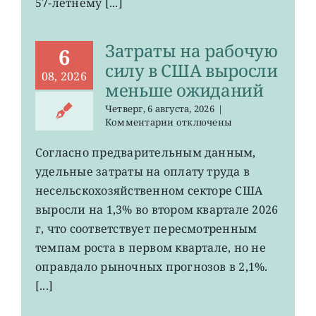
57-летнему [...]
на
минимума
57
Затраты на рабочую
лет
6
силу в США выросли
08, 2026
меньше ожиданий
Четверг, 6 августа, 2026
|
к
Комментарии
отключены
записи
Затраты
Согласно предварительным данным,
на
удельные затраты на оплату труда в
рабочую
силу
несельскохозяйственном секторе США
в
выросли на 1,3% во втором квартале 2026
США
г, что соответствует пересмотренным
выросли
меньше
темпам роста в первом квартале, но не
ожиданий
оправдало рыночных прогнозов в 2,1%.
[...]