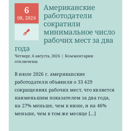
Американские
6
работодатели
08, 2026
сократили
минимальное число
рабочих мест за два
года
к
Четверг, 6 августа, 2026
|
Комментарии
записи
отключены
Американские
работодатели
В июле 2026 г. американские
сократили
работодатели объявили о 33 429
минимальное
число
сокращениях рабочих мест, что является
рабочих
наименьшим показателем за два года,
мест
на 27% меньше, чем в июне, и на 46%
за
два
меньше, чем в том же месяце [...]
года