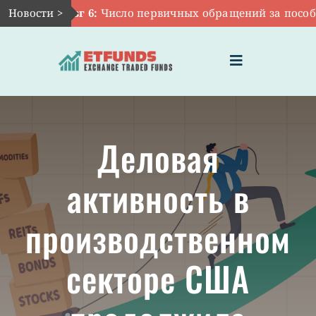
Skip
Новости >
Авг 6:
Число первичных обращений за пособиям
to
content
Toggle
Navigation
ГЛАВНАЯ
Деловая
ЧТО ТАКОЕ ETF
активность в
ИНВЕСТИЦИИ В ETF
производственном
ТЕМАТИЧЕСКИЕ ETF
секторе США
АКТУАЛЬНЫЕ