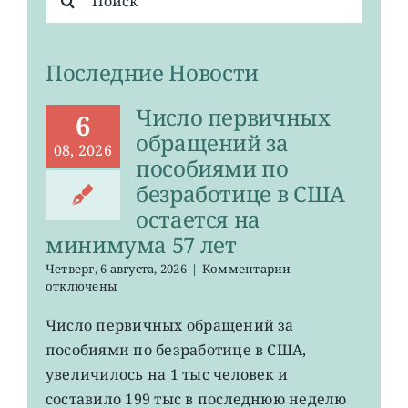
поиска:
Последние Новости
Число первичных
6
обращений за
08, 2026
пособиями по
безработице в США
остается на
минимума 57 лет
к
Четверг, 6 августа, 2026
|
Комментарии
записи
отключены
Число
первичных
Число первичных обращений за
обращений
пособиями по безработице в США,
за
пособиями
увеличилось на 1 тыс человек и
по
составило 199 тыс в последнюю неделю
безработице