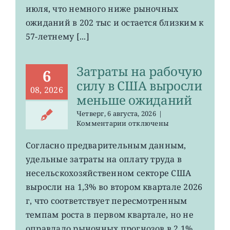
июля, что немного ниже рыночных
в
США
ожиданий в 202 тыс и остается близким к
остается
57-летнему [...]
на
минимума
57
Затраты на рабочую
лет
6
силу в США выросли
08, 2026
меньше ожиданий
Четверг, 6 августа, 2026
|
к
Комментарии
отключены
записи
Затраты
Согласно предварительным данным,
на
удельные затраты на оплату труда в
рабочую
силу
несельскохозяйственном секторе США
в
выросли на 1,3% во втором квартале 2026
США
г, что соответствует пересмотренным
выросли
меньше
темпам роста в первом квартале, но не
ожиданий
оправдало рыночных прогнозов в 2,1%.