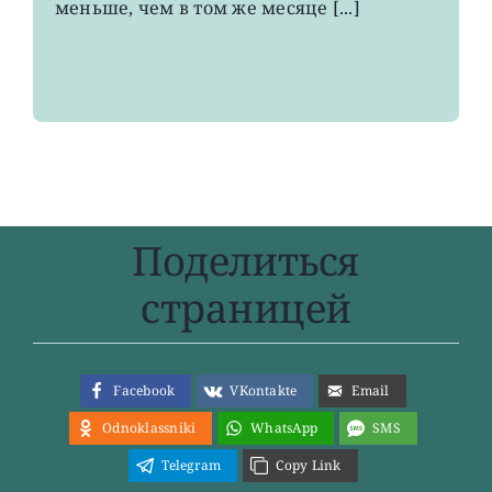
меньше, чем в том же месяце [...]
года
Поделиться
страницей
Facebook
VKontakte
Email
Odnoklassniki
WhatsApp
SMS
Telegram
Copy Link