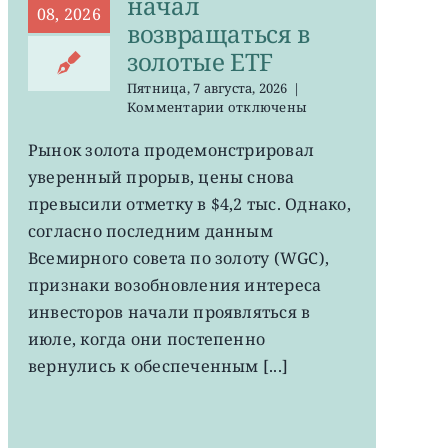
начал
08, 2026
возвращаться в
золотые ETF
Пятница, 7 августа, 2026
|
к
Комментарии
отключены
записи
GLD,
Рынок золота продемонстрировал
GDX:
уверенный прорыв, цены снова
деньги
начал
превысили отметку в $4,2 тыс. Однако,
возвращаться
согласно последним данным
в
Всемирного совета по золоту (WGC),
золотые
ETF
признаки возобновления интереса
инвесторов начали проявляться в
июле, когда они постепенно
вернулись к обеспеченным [...]