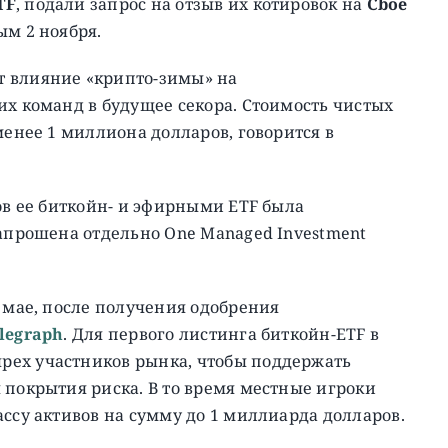
TF
, подали запрос на отзыв их котировок на
Cboe
м 2 ноября.
т влияние «крипто-зимы» на
их команд в будущее секора. Стоимость чистых
менее 1 миллиона долларов, говорится в
ов ее биткойн- и эфирными ETF была
запрошена отдельно One Managed Investment
в мае, после получения одобрения
legraph
. Для первого листинга биткойн-ETF в
рех участников рынка, чтобы поддержать
 покрытия риска. В то время местные игроки
ассу активов на сумму до 1 миллиарда долларов.