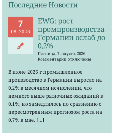
Последние Новости
EWG: рост
7
промпроизводства
08, 2026
Германии ослаб до
0,2%
Пятница, 7 августа, 2026
|
к
Комментарии
отключены
записи
EWG:
В июне 2026 г промышленное
рост
производство в Германии выросло на
промпроизводства
Германии
0,2% в месячном исчислении, что
ослаб
немного выше рыночных ожиданий в
до
0,1%, но замедлилось по сравнению с
0,2%
пересмотренным прогнозом роста на
0,7% в мае. […]