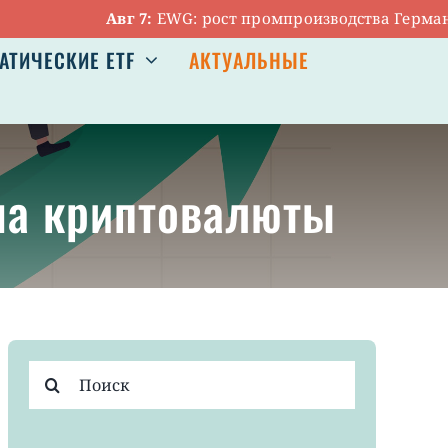
Авг 7:
EWG: рост промпроизводства Германии ос
АТИЧЕСКИЕ ETF
АКТУАЛЬНЫЕ
на криптовалюты
Результат
поиска: