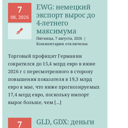
EWG: немецкий
7
экспорт вырос до
08, 2026
4-летнего
максимума
Пятница, 7 августа, 2026
|
к
Комментарии
отключены
записи
EWG:
Торговый профицит Германии
немецкий
сократился до 15,4 млрд евро в июне
экспорт
вырос
2026 г с пересмотренного в сторону
до
повышения показателя в 19,3 млрд
4-
евро в мае, что ниже прогнозируемых
летнего
максимума
17,4 млрд евро, поскольку импорт
вырос больше, чем [...]
GLD, GDX: деньги
7