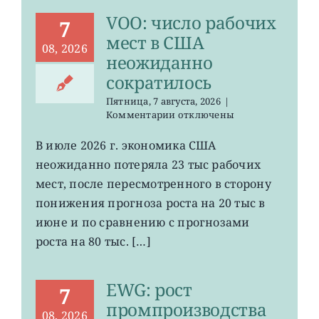
VOO: число рабочих
7
мест в США
08, 2026
неожиданно
сократилось
Пятница, 7 августа, 2026
|
к
Комментарии
отключены
записи
VOO:
В июле 2026 г. экономика США
число
неожиданно потеряла 23 тыс рабочих
рабочих
мест
мест, после пересмотренного в сторону
в
понижения прогноза роста на 20 тыс в
США
июне и по сравнению с прогнозами
неожиданно
сократилось
роста на 80 тыс. […]
EWG: рост
7
промпроизводства
08, 2026