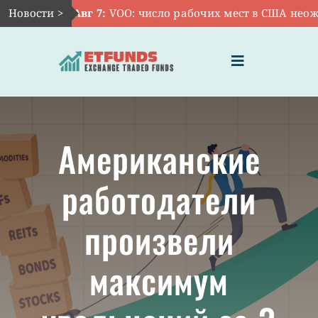
Skip
Новости >
Авг 7:
VOO: число рабочих мест в США неожид
to
content
Toggle
Navigation
ГЛАВНАЯ
Американские
ЧТО ТАКОЕ ETF
работодатели
ИНВЕСТИЦИИ В ETF
произвели
ТЕМАТИЧЕСКИЕ ETF
максимум
АКТУАЛЬНЫЕ