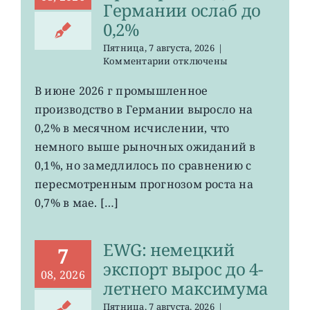
Германии ослаб до
0,2%
Пятница, 7 августа, 2026
|
к
Комментарии
отключены
записи
EWG:
В июне 2026 г промышленное
рост
производство в Германии выросло на
промпроизводства
Германии
0,2% в месячном исчислении, что
ослаб
немного выше рыночных ожиданий в
до
0,1%, но замедлилось по сравнению с
0,2%
пересмотренным прогнозом роста на
0,7% в мае. […]
EWG: немецкий
7
экспорт вырос до 4-
08, 2026
летнего максимума
Пятница, 7 августа, 2026
|