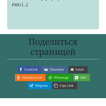
8
PMI) [...]
месяцев
Поделиться
страницей
Facebook
VKontakte
Email
Odnoklassniki
WhatsApp
SMS
Telegram
Copy Link