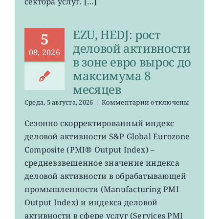
сектора услуг. […]
меньше
прогнозов
EZU, HEDJ: рост
5
деловой активности
08, 2026
в зоне евро вырос до
максимума 8
месяцев
к
Среда, 5 августа, 2026
|
Комментарии
отключены
записи
EZU,
Сезонно скорректированный индекс
HEDJ:
деловой активности S&P Global Eurozone
рост
деловой
Composite (PMI® Output Index) –
активности
средневзвешенное значение индекса
в
деловой активности в обрабатывающей
зоне
евро
промышленности (Manufacturing PMI
вырос
Output Index) и индекса деловой
до
максимума
активности в сфере услуг (Services PMI