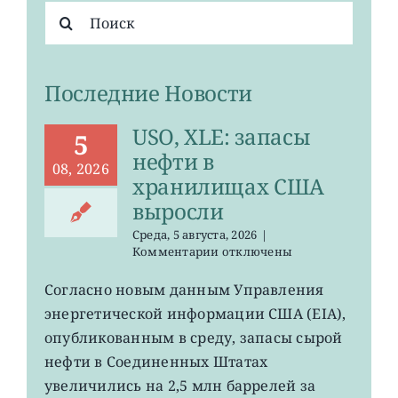
Результат
поиска:
О ПРОЕКТЕ
Последние Новости
USO, XLE: запасы
5
нефти в
08, 2026
хранилищах США
выросли
Среда, 5 августа, 2026
|
к
Комментарии
отключены
записи
USO,
Согласно новым данным Управления
XLE:
энергетической информации США (EIA),
запасы
нефти
опубликованным в среду, запасы сырой
в
нефти в Соединенных Штатах
хранилищах
увеличились на 2,5 млн баррелей за
США