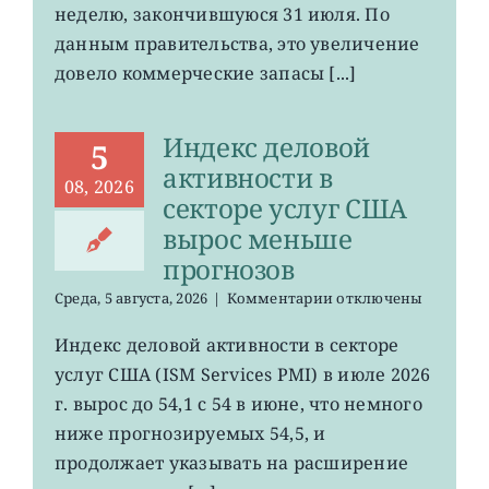
выросли
неделю, закончившуюся 31 июля. По
данным правительства, это увеличение
довело коммерческие запасы [...]
Индекс деловой
5
активности в
08, 2026
секторе услуг США
вырос меньше
прогнозов
к
Среда, 5 августа, 2026
|
Комментарии
отключены
записи
Индекс
Индекс деловой активности в секторе
деловой
услуг США (ISM Services PMI) в июле 2026
активности
в
г. вырос до 54,1 с 54 в июне, что немного
секторе
ниже прогнозируемых 54,5, и
услуг
продолжает указывать на расширение
США
вырос