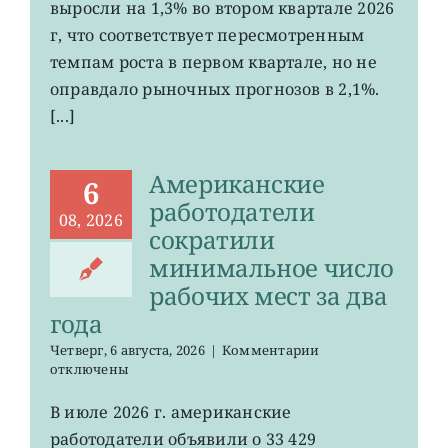
выросли на 1,3% во втором квартале 2026
США
г, что соответствует пересмотренным
выросли
меньше
темпам роста в первом квартале, но не
ожиданий
оправдало рыночных прогнозов в 2,1%.
[...]
Американские
6
работодатели
08, 2026
сократили
минимальное число
рабочих мест за два
года
к
Четверг, 6 августа, 2026
|
Комментарии
записи
отключены
Американские
работодатели
В июле 2026 г. американские
сократили
работодатели объявили о 33 429
минимальное