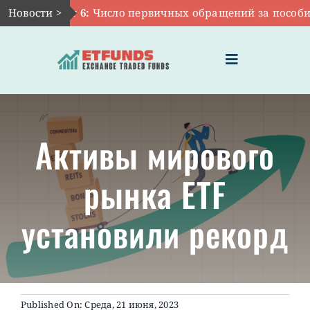
Skip
Новости >
Авг 6:
Число первичных обращений за пособиями 
to
content
Toggle
Navigation
ГЛАВНАЯ
Активы мирового
ЧТО ТАКОЕ ETF
рынка ETF
ИНВЕСТИЦИИ В ETF
установили рекорд
ТЕМАТИЧЕСКИЕ ETF
АКТУАЛЬНЫЕ
Published On: Среда, 21 июня, 2023