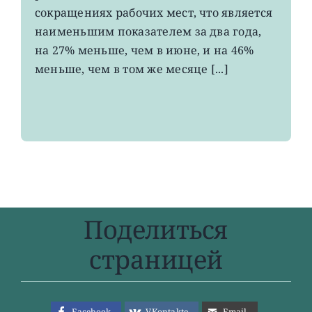
число
сокращениях рабочих мест, что является
рабочих
наименьшим показателем за два года,
мест
на 27% меньше, чем в июне, и на 46%
за
два
меньше, чем в том же месяце [...]
года
Поделиться
страницей
Facebook
VKontakte
Email