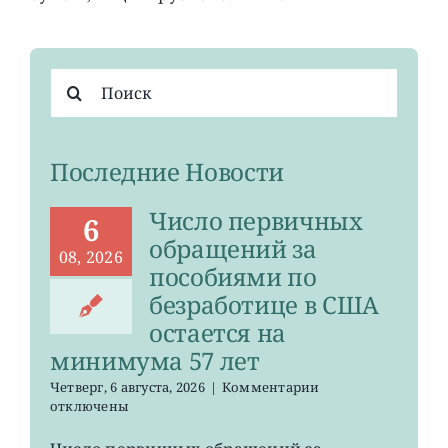
Результат
поиска:
Последние Новости
Число первичных
6
обращений за
08, 2026
пособиями по
безработице в США
остается на
минимума 57 лет
к
Четверг, 6 августа, 2026
|
Комментарии
записи
отключены
Число
первичных