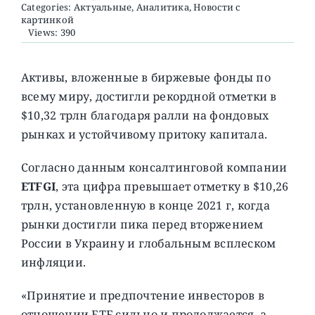
Categories:
Актуальные
,
Аналитика
,
Новости с
картинкой
Views: 390
О ПРОЕКТЕ
Активы, вложенные в биржевые фонды по
всему миру, достигли рекордной отметки в
$10,32 трлн благодаря ралли на фондовых
рынках и устойчивому притоку капитала.
Согласно данным консалтинговой компании
ETFGI
, эта цифра превышает отметку в $10,26
трлн, установленную в конце 2021 г, когда
рынки достигли пика перед вторжением
России в Украину и глобальным всплеском
инфляции.
«Принятие и предпочтение инвесторов в
отношении ETF сильно и продолжается, а