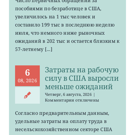
Число первичных обращений за
обращений
пособиями по безработице в США,
за
пособиями
увеличилось на 1 тыс человек и
по
составило 199 тыс в последнюю неделю
безработице
июля, что немного ниже рыночных
в
США
ожиданий в 202 тыс и остается близким к
остается
57-летнему [...]
на
минимума
57
Затраты на рабочую
лет
6
силу в США выросли
08, 2026
меньше ожиданий
Четверг, 6 августа, 2026
|
к
Комментарии
отключены
записи
Затраты
Согласно предварительным данным,
на
удельные затраты на оплату труда в
рабочую
силу
несельскохозяйственном секторе США
в