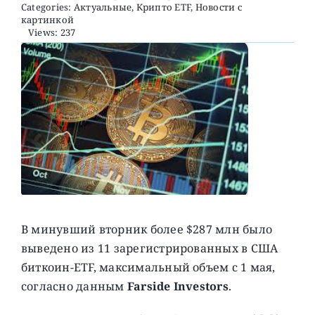
Categories:
Актуальные
,
Крипто ETF
,
Новости с
картинкой
Views: 237
О ПРОЕКТЕ
В минувший вторник более $287 млн было
выведено из 11 зарегистрированных в США
биткоин-ETF, максимальный объем ​​с 1 мая,
согласно данным
Farside Investors
.