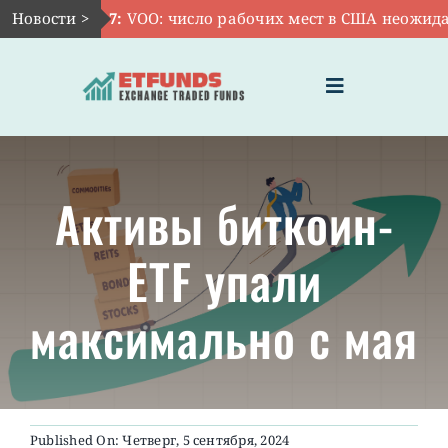
Skip
Новости >
Авг 7:
VOO: число рабочих мест в США неожиданно
to
content
Toggle
Navigation
ГЛАВНАЯ
Активы биткоин-
ЧТО ТАКОЕ ETF
ETF упали
ИНВЕСТИЦИИ В ETF
максимально с мая
ТЕМАТИЧЕСКИЕ ETF
АКТУАЛЬНЫЕ
Published On: Четверг, 5 сентября, 2024