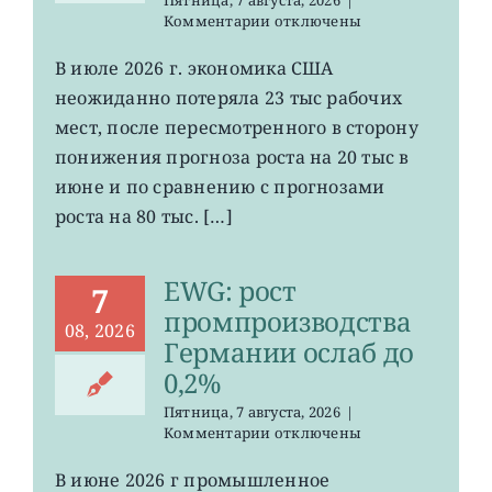
к
Комментарии
отключены
записи
VOO:
В июле 2026 г. экономика США
число
неожиданно потеряла 23 тыс рабочих
рабочих
мест
мест, после пересмотренного в сторону
в
понижения прогноза роста на 20 тыс в
США
июне и по сравнению с прогнозами
неожиданно
сократилось
роста на 80 тыс. […]
EWG: рост
7
промпроизводства
08, 2026
Германии ослаб до
0,2%
Пятница, 7 августа, 2026
|
к
Комментарии
отключены
записи
EWG:
В июне 2026 г промышленное