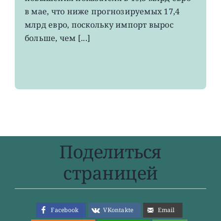
4-
в мае, что ниже прогнозируемых 17,4
летнего
максимума
млрд евро, поскольку импорт вырос
больше, чем [...]
Поделиться
страницей
Facebook
VKontakte
Email