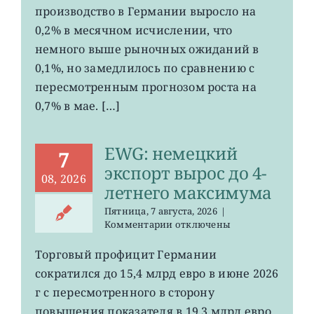
рост
производство в Германии выросло на
промпроизводства
Германии
0,2% в месячном исчислении, что
ослаб
немного выше рыночных ожиданий в
до
0,1%, но замедлилось по сравнению с
0,2%
пересмотренным прогнозом роста на
0,7% в мае. […]
EWG: немецкий
7
экспорт вырос до 4-
08, 2026
летнего максимума
Пятница, 7 августа, 2026
|
к
Комментарии
отключены
записи
EWG:
Торговый профицит Германии
немецкий
сократился до 15,4 млрд евро в июне 2026
экспорт
вырос
г с пересмотренного в сторону
до
повышения показателя в 19,3 млрд евро