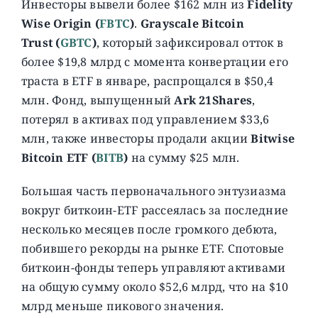
Инвесторы вывели более $162 млн из
Fidelity
Wise Origin (
FBTC
)
.
Grayscale Bitcoin
Trust
(
GBTC
)
, который зафиксировал отток в
более $19,8 млрд с момента конвертации его
траста в ETF в январе, распрощался в $50,4
млн. Фонд, выпущенный
Ark 21Shares
,
потерял в активах под управлением $33,6
млн, также инвесторы продали акции
Bitwise
Bitcoin ETF (
BITB
)
на сумму $25 млн.
Большая часть первоначального энтузиазма
вокруг биткоин-ETF рассеялась за последние
несколько месяцев после громкого дебюта,
побившего рекорды на рынке ETF. Спотовые
биткоин-фонды теперь управляют активами
на общую сумму около $52,6 млрд, что на $10
млрд меньше пикового значения.