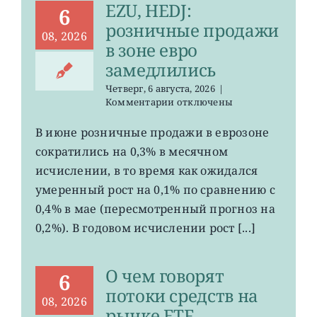
EZU, HEDJ:
6
розничные продажи
08, 2026
в зоне евро
замедлились
Четверг, 6 августа, 2026
|
к
Комментарии
отключены
записи
EZU,
В июне розничные продажи в еврозоне
HEDJ:
сократились на 0,3% в месячном
розничные
продажи
исчислении, в то время как ожидался
в
умеренный рост на 0,1% по сравнению с
зоне
0,4% в мае (пересмотренный прогноз на
евро
замедлились
0,2%). В годовом исчислении рост [...]
О чем говорят
6
потоки средств на
08, 2026
рынке ETF