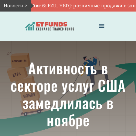
Skip
Новости >
Авг 6:
EZU, HEDJ: розничные продажи в зоне 
to
content
Toggle
Navigation
ГЛАВНАЯ
Активность в
ЧТО ТАКОЕ ETF
секторе услуг США
ИНВЕСТИЦИИ В ETF
замедлилась в
ТЕМАТИЧЕСКИЕ ETF
ноябре
АКТУАЛЬНЫЕ