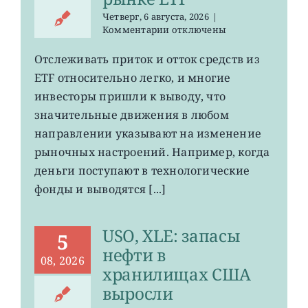
Четверг, 6 августа, 2026
|
к
Комментарии
отключены
записи
О
Отслеживать приток и отток средств из
чем
ETF относительно легко, и многие
говорят
потоки
инвесторы пришли к выводу, что
средств
значительные движения в любом
на
направлении указывают на изменение
рынке
ETF
рыночных настроений. Например, когда
деньги поступают в технологические
фонды и выводятся [...]
USO, XLE: запасы
5
нефти в
08, 2026
хранилищах США
выросли