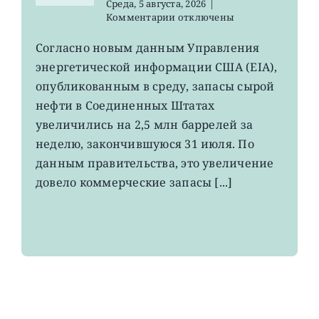
Среда, 5 августа, 2026
|
к
Комментарии
отключены
записи
USO,
Согласно новым данным Управления
XLE:
энергетической информации США (EIA),
запасы
нефти
опубликованным в среду, запасы сырой
в
нефти в Соединенных Штатах
хранилищах
увеличились на 2,5 млн баррелей за
США
выросли
неделю, закончившуюся 31 июля. По
данным правительства, это увеличение
довело коммерческие запасы [...]