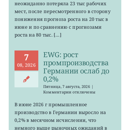
неожиданно потеряла 23 тыс рабочих
рабочих
мест
мест, после пересмотренного в сторону
в
понижения прогноза роста на 20 тыс в
США
июне и по сравнению с прогнозами
неожиданно
сократилось
роста на 80 тыс. […]
EWG: рост
7
промпроизводства
08, 2026
Германии ослаб до
0,2%
Пятница, 7 августа, 2026
|
к
Комментарии
отключены
записи
EWG:
В июне 2026 г промышленное
рост
производство в Германии выросло на
промпроизводства
Германии
0,2% в месячном исчислении, что
ослаб
немного выше рыночных ожиданий в