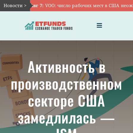
Skip
Новости >
Авг 7:
VOO: число рабочих мест в США неожид
to
content
Toggle
Navigation
ГЛАВНАЯ
Активность в
ЧТО ТАКОЕ ETF
производственном
ИНВЕСТИЦИИ В ETF
секторе США
ТЕМАТИЧЕСКИЕ ETF
замедлилась —
АКТУАЛЬНЫЕ