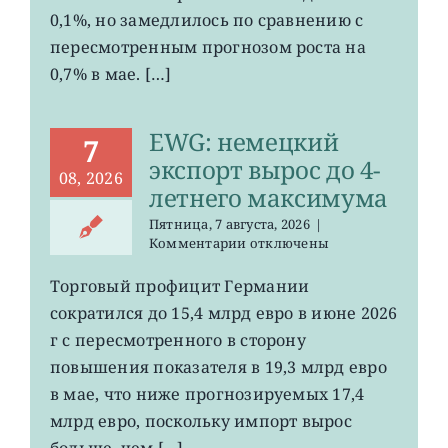
до
0,1%, но замедлилось по сравнению с
0,2%
пересмотренным прогнозом роста на
0,7% в мае. […]
EWG: немецкий
7
экспорт вырос до 4-
08, 2026
летнего максимума
Пятница, 7 августа, 2026
|
к
Комментарии
отключены
записи
EWG:
Торговый профицит Германии
немецкий
сократился до 15,4 млрд евро в июне 2026
экспорт
вырос
г с пересмотренного в сторону
до
повышения показателя в 19,3 млрд евро
4-
в мае, что ниже прогнозируемых 17,4
летнего
максимума
млрд евро, поскольку импорт вырос
больше, чем [...]