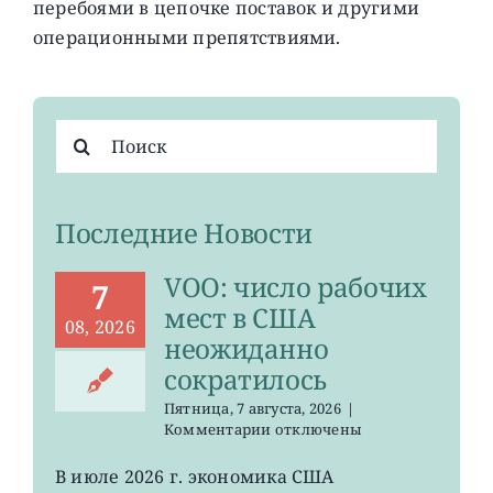
перебоями в цепочке поставок и другими
операционными препятствиями.
Результат
поиска:
Последние Новости
VOO: число рабочих
7
мест в США
08, 2026
неожиданно
сократилось
Пятница, 7 августа, 2026
|
к
Комментарии
отключены
записи
VOO:
В июле 2026 г. экономика США
число