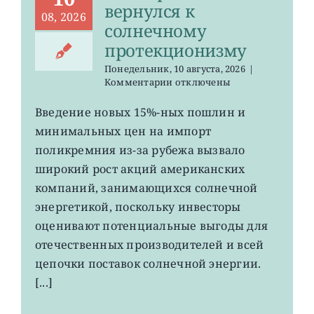
вернулся к
08, 2026
солнечному
протекционизму
Понедельник, 10 августа, 2026
|
к
Комментарии
отключены
записи
TAN:
Введение новых 15%-ных пошлин и
Трамп
минимальных цен на импорт
вернулся
к
поликремния из-за рубежа вызвало
солнечному
широкий рост акций американских
протекционизму
компаний, занимающихся солнечной
энергетикой, поскольку инвесторы
оценивают потенциальные выгоды для
отечественных производителей и всей
цепочки поставок солнечной энергии.
[...]