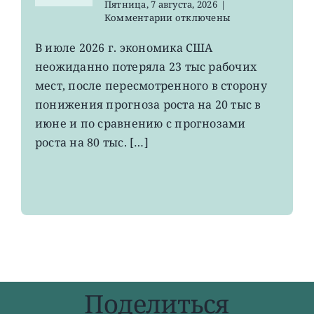
Пятница, 7 августа, 2026
|
к
Комментарии
отключены
записи
VOO:
В июле 2026 г. экономика США
число
неожиданно потеряла 23 тыс рабочих
рабочих
мест
мест, после пересмотренного в сторону
в
понижения прогноза роста на 20 тыс в
США
июне и по сравнению с прогнозами
неожиданно
сократилось
роста на 80 тыс. […]
Поделиться