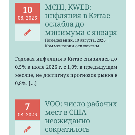
MCHI, KWEB:
10
инфляция в Китае
08, 2026
ослабла до
минимума с января
Понедельник, 10 августа, 2026
|
к
Комментарии
отключены
записи
MCHI,
Годовая инфляция в Китае снизилась до
KWEB:
0,5% в июле 2026 г. с 1,0% в предыдущем
инфляция
в
месяце, не достигнув прогнозов рынка в
Китае
0,8%. […]
ослабла
до
минимума
VOO: число рабочих
с
7
января
мест в США
08, 2026
неожиданно
сократилось