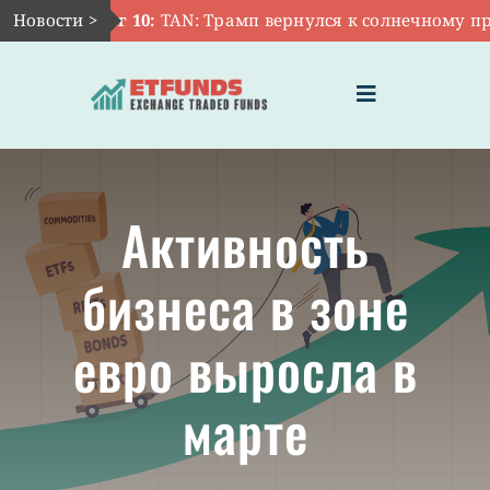
Skip
Новости >
Авг 10:
TAN: Трамп вернулся к солнечному про
to
content
Toggle
Navigation
ГЛАВНАЯ
Активность
ЧТО ТАКОЕ ETF
бизнеса в зоне
ИНВЕСТИЦИИ В ETF
евро выросла в
ТЕМАТИЧЕСКИЕ ETF
марте
АКТУАЛЬНЫЕ