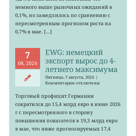
ослаб
немного выше рыночных ожиданий в
до
0,1%, но замедлилось по сравнению с
0,2%
пересмотренным прогнозом роста на
0,7% в мае. […]
EWG: немецкий
7
экспорт вырос до 4-
08, 2026
летнего максимума
Пятница, 7 августа, 2026
|
к
Комментарии
отключены
записи
EWG:
Торговый профицит Германии
немецкий
сократился до 15,4 млрд евро в июне 2026
экспорт
вырос
г с пересмотренного в сторону
до
повышения показателя в 19,3 млрд евро
4-
в мае, что ниже прогнозируемых 17,4
летнего
максимума