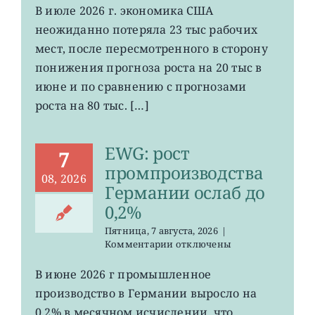
VOO:
В июле 2026 г. экономика США
число
неожиданно потеряла 23 тыс рабочих
рабочих
мест
мест, после пересмотренного в сторону
в
понижения прогноза роста на 20 тыс в
США
июне и по сравнению с прогнозами
неожиданно
сократилось
роста на 80 тыс. […]
EWG: рост
7
промпроизводства
08, 2026
Германии ослаб до
0,2%
Пятница, 7 августа, 2026
|
к
Комментарии
отключены
записи
EWG:
В июне 2026 г промышленное
рост
производство в Германии выросло на
промпроизводства
Германии
0,2% в месячном исчислении, что