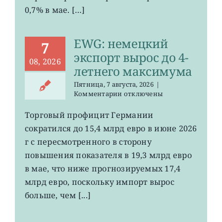
0,7% в мае. […]
EWG: немецкий
7
экспорт вырос до 4-
08, 2026
летнего максимума
Пятница, 7 августа, 2026
|
к
Комментарии
отключены
записи
EWG:
Торговый профицит Германии
немецкий
сократился до 15,4 млрд евро в июне 2026
экспорт
вырос
г с пересмотренного в сторону
до
повышения показателя в 19,3 млрд евро
4-
в мае, что ниже прогнозируемых 17,4
летнего
максимума
млрд евро, поскольку импорт вырос
больше, чем [...]