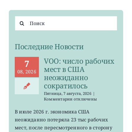
Результат
поиска:
Последние Новости
VOO: число рабочих
7
мест в США
08, 2026
неожиданно
сократилось
Пятница, 7 августа, 2026
|
к
Комментарии
отключены
записи
VOO:
В июле 2026 г. экономика США
число
неожиданно потеряла 23 тыс рабочих
рабочих
мест
мест, после пересмотренного в сторону