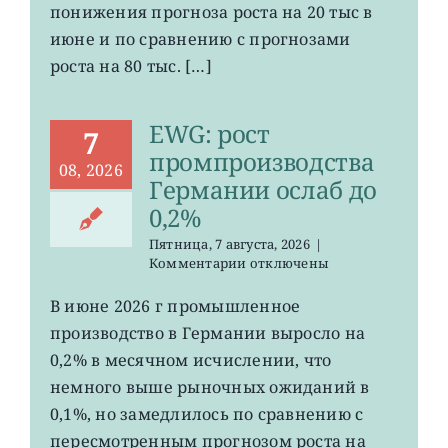
в
понижения прогноза роста на 20 тыс в
США
июне и по сравнению с прогнозами
неожиданно
сократилось
роста на 80 тыс. […]
EWG: рост
7
промпроизводства
08, 2026
Германии ослаб до
0,2%
Пятница, 7 августа, 2026
|
к
Комментарии
отключены
записи
EWG:
В июне 2026 г промышленное
рост
производство в Германии выросло на
промпроизводства
Германии
0,2% в месячном исчислении, что
ослаб
немного выше рыночных ожиданий в
до
0,1%, но замедлилось по сравнению с
0,2%
пересмотренным прогнозом роста на