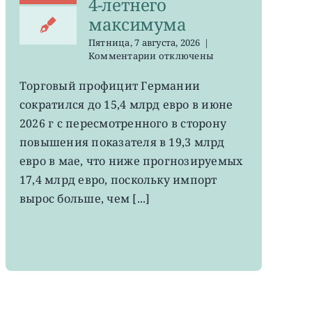
4-летнего
максимума
Пятница, 7 августа, 2026
|
к
Комментарии
отключены
записи
EWG:
Торговый профицит Германии
немецкий
сократился до 15,4 млрд евро в июне
экспорт
вырос
2026 г с пересмотренного в сторону
до
повышения показателя в 19,3 млрд
4-
евро в мае, что ниже прогнозируемых
летнего
максимума
17,4 млрд евро, поскольку импорт
вырос больше, чем [...]