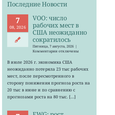
Последние Новости
VOO: число
7
рабочих мест в
08, 2026
США неожиданно
сократилось
Пятница, 7 августа, 2026
|
к
Комментарии
отключены
записи
VOO:
В июле 2026 г. экономика США
число
неожиданно потеряла 23 тыс рабочих
рабочих
мест
мест, после пересмотренного в
в
сторону понижения прогноза роста на
США
20 тыс в июне и по сравнению с
неожиданно
сократилось
прогнозами роста на 80 тыс. […]
EWG: рост