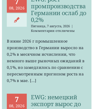
7
промпроизводства
08, 2026
Германии ослаб до
0,2%
Пятница, 7 августа, 2026
|
к
Комментарии
отключены
записи
EWG:
В июне 2026 г промышленное
рост
производство в Германии выросло на
промпроизводства
Германии
0,2% в месячном исчислении, что
ослаб
немного выше рыночных ожиданий в
до
0,1%, но замедлилось по сравнению с
0,2%
пересмотренным прогнозом роста на
0,7% в мае. […]
EWG: немецкий
7
экспорт вырос до
08, 2026