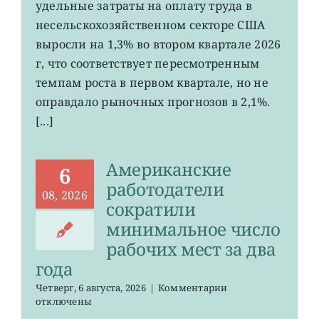
удельные затраты на оплату труда в
рабочую
силу
несельскохозяйственном секторе США
в
выросли на 1,3% во втором квартале 2026
США
г, что соответствует пересмотренным
выросли
меньше
темпам роста в первом квартале, но не
ожиданий
оправдало рыночных прогнозов в 2,1%.
[...]
Американские
6
работодатели
08, 2026
сократили
минимальное число
рабочих мест за два
года
к
Четверг, 6 августа, 2026
|
Комментарии
записи
отключены
Американские