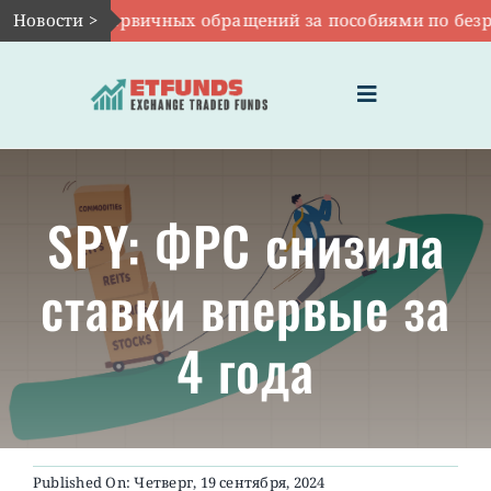
Skip
6:
Число первичных обращений за пособиями по безработ
Новости >
to
content
Toggle
Navigation
ГЛАВНАЯ
SPY: ФРС снизила
ЧТО ТАКОЕ ETF
ставки впервые за
ИНВЕСТИЦИИ В ETF
4 года
ТЕМАТИЧЕСКИЕ ETF
АКТУАЛЬНЫЕ
Published On: Четверг, 19 сентября, 2024