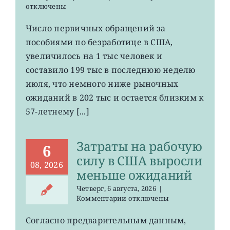
записи
отключены
Число
первичных
Число первичных обращений за
обращений
пособиями по безработице в США,
за
пособиями
увеличилось на 1 тыс человек и
по
составило 199 тыс в последнюю неделю
безработице
июля, что немного ниже рыночных
в
США
ожиданий в 202 тыс и остается близким к
остается
57-летнему [...]
на
минимума
57
Затраты на рабочую
лет
6
силу в США выросли
08, 2026
меньше ожиданий
Четверг, 6 августа, 2026
|
к
Комментарии
отключены
записи
Затраты
Согласно предварительным данным,
на