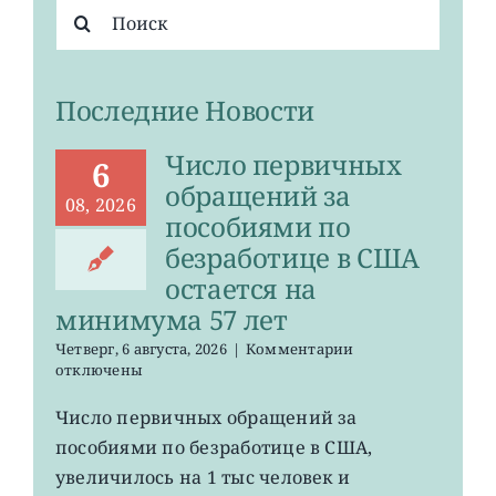
Результат
поиска:
Последние Новости
Число первичных
6
обращений за
08, 2026
пособиями по
безработице в США
остается на
минимума 57 лет
к
Четверг, 6 августа, 2026
|
Комментарии
записи
отключены
Число
первичных
Число первичных обращений за
обращений
пособиями по безработице в США,
за
пособиями
увеличилось на 1 тыс человек и
по