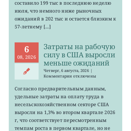
составило 199 тыс в последнюю неделю
безработице
июля, что немного ниже рыночных
в
США
ожиданий в 202 тыс и остается близким к
остается
57-летнему [...]
на
минимума
57
Затраты на рабочую
лет
6
силу в США выросли
08, 2026
меньше ожиданий
Четверг, 6 августа, 2026
|
к
Комментарии
отключены
записи
Затраты
Согласно предварительным данным,
на
удельные затраты на оплату труда в
рабочую
силу
несельскохозяйственном секторе США
в
выросли на 1,3% во втором квартале 2026
США
г, что соответствует пересмотренным
выросли
меньше
темпам роста в первом квартале, но не