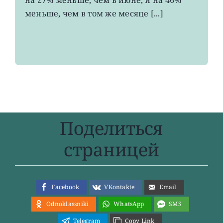
два
меньше, чем в том же месяце [...]
года
Поделиться
страницей
Facebook
VKontakte
Email
Odnoklassniki
WhatsApp
SMS
Telegram
Copy Link