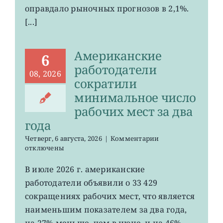
ожиданий
оправдало рыночных прогнозов в 2,1%.
[...]
Американские
6
работодатели
08, 2026
сократили
минимальное число
рабочих мест за два
года
к
Четверг, 6 августа, 2026
|
Комментарии
записи
отключены
Американские
работодатели
В июле 2026 г. американские
сократили
работодатели объявили о 33 429
минимальное
число
сокращениях рабочих мест, что является
рабочих
наименьшим показателем за два года,
мест
на 27% меньше, чем в июне, и на 46%
за