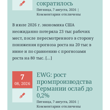
сократилось
Пятница, 7 августа, 2026
|
к
Комментарии
отключены
записи
VOO:
В июле 2026 г. экономика США
число
неожиданно потеряла 23 тыс рабочих
рабочих
мест
мест, после пересмотренного в сторону
в
понижения прогноза роста на 20 тыс в
США
июне и по сравнению с прогнозами
неожиданно
сократилось
роста на 80 тыс. […]
EWG: рост
7
промпроизводства
08, 2026
Германии ослаб до
0,2%
Пятница, 7 августа, 2026
|
к
Комментарии
отключены