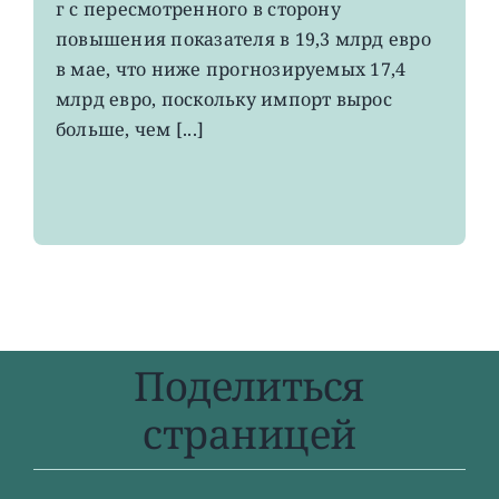
вырос
г с пересмотренного в сторону
до
повышения показателя в 19,3 млрд евро
4-
в мае, что ниже прогнозируемых 17,4
летнего
максимума
млрд евро, поскольку импорт вырос
больше, чем [...]
Поделиться
страницей