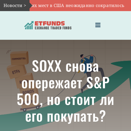
Skip
ло рабочих мест в США неожиданно сократилось
Новости >
|
А
to
content
Toggle
Navigation
ГЛАВНАЯ
SOXX снова
ЧТО ТАКОЕ ETF
опережает S&P
ИНВЕСТИЦИИ В ETF
500, но стоит ли
ТЕМАТИЧЕСКИЕ ETF
его покупать?
АКТУАЛЬНЫЕ