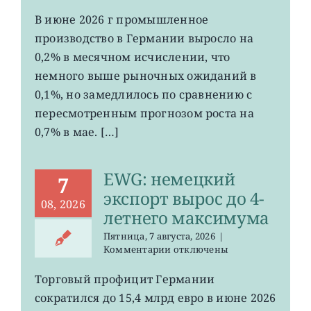
записи
EWG:
В июне 2026 г промышленное
рост
производство в Германии выросло на
промпроизводства
Германии
0,2% в месячном исчислении, что
ослаб
немного выше рыночных ожиданий в
до
0,1%, но замедлилось по сравнению с
0,2%
пересмотренным прогнозом роста на
0,7% в мае. […]
EWG: немецкий
7
экспорт вырос до 4-
08, 2026
летнего максимума
Пятница, 7 августа, 2026
|
к
Комментарии
отключены
записи
EWG:
Торговый профицит Германии
немецкий
сократился до 15,4 млрд евро в июне 2026
экспорт