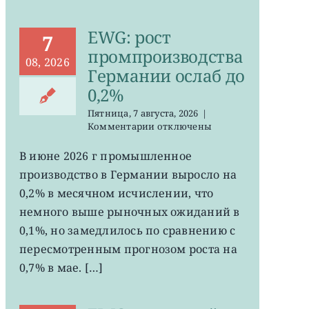
EWG: рост
7
промпроизводства
08, 2026
Германии ослаб до
0,2%
Пятница, 7 августа, 2026
|
к
Комментарии
отключены
записи
EWG:
В июне 2026 г промышленное
рост
производство в Германии выросло на
промпроизводства
Германии
0,2% в месячном исчислении, что
ослаб
немного выше рыночных ожиданий в
до
0,1%, но замедлилось по сравнению с
0,2%
пересмотренным прогнозом роста на
0,7% в мае. […]