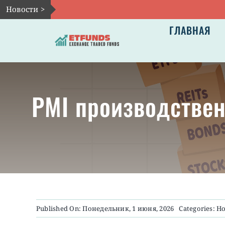
Skip
Новости >
to
ГЛАВНАЯ
content
PMI производствен
Published On: Понедельник, 1 июня, 2026
Categories:
Но