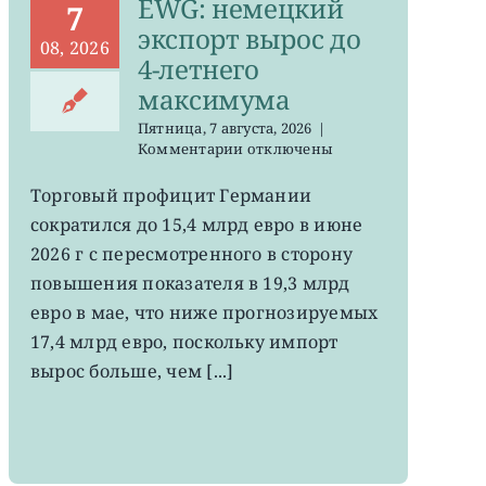
EWG: немецкий
7
экспорт вырос до
08, 2026
4-летнего
максимума
Пятница, 7 августа, 2026
|
к
Комментарии
отключены
записи
EWG:
Торговый профицит Германии
немецкий
сократился до 15,4 млрд евро в июне
экспорт
вырос
2026 г с пересмотренного в сторону
до
повышения показателя в 19,3 млрд
4-
евро в мае, что ниже прогнозируемых
летнего
максимума
17,4 млрд евро, поскольку импорт
вырос больше, чем [...]