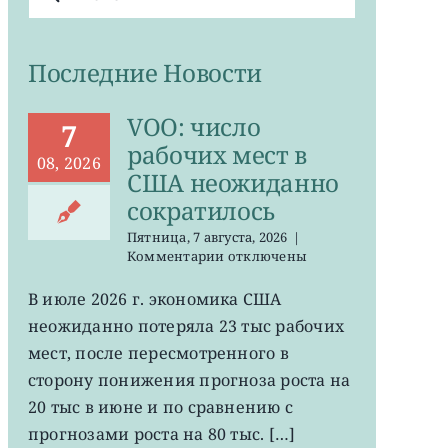
поиска:
Последние Новости
VOO: число
7
рабочих мест в
08, 2026
США неожиданно
сократилось
Пятница, 7 августа, 2026
|
к
Комментарии
отключены
записи
VOO:
В июле 2026 г. экономика США
число
неожиданно потеряла 23 тыс рабочих
рабочих
мест
мест, после пересмотренного в
в
сторону понижения прогноза роста на
США
20 тыс в июне и по сравнению с
неожиданно
сократилось
прогнозами роста на 80 тыс. […]