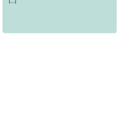
[...]