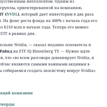
скусственным интеллектом. Одним из
 группы, ориентированной на компанию,
TF (
NVDL
)
, который дает инвесторам в два раза
 На фоне роста фонда на 400% с начала года его
о $210 млн в начале года. Теперь его можно
ETF в рамках дня.
больше Nvidia, — сказал недавно основатель и
 Райнд
на ETF IQ Bloomberg TV. — Нужно идти
ив, что «во всем разговоре доминирует Nvidia, и
 сейчас являются самыми важными акциями в
ы собираемся создать экосистему вокруг Nvidia».
 акций компании
рекорды