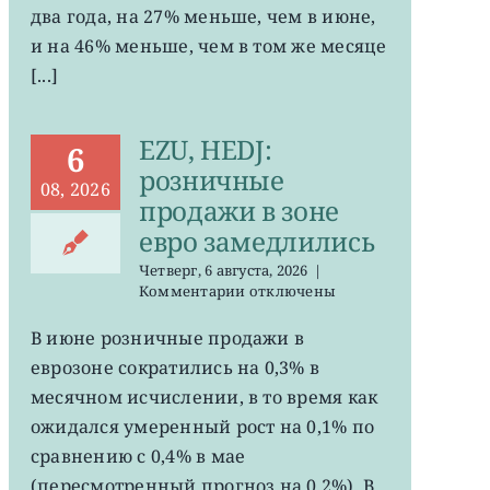
два года, на 27% меньше, чем в июне,
за
два
и на 46% меньше, чем в том же месяце
года
[...]
EZU, HEDJ:
6
розничные
08, 2026
продажи в зоне
евро замедлились
Четверг, 6 августа, 2026
|
к
Комментарии
отключены
записи
EZU,
В июне розничные продажи в
HEDJ:
еврозоне сократились на 0,3% в
розничные
продажи
месячном исчислении, в то время как
в
ожидался умеренный рост на 0,1% по
зоне
сравнению с 0,4% в мае
евро
замедлились
(пересмотренный прогноз на 0,2%). В