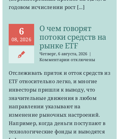
годовом исчислении рост [...]
О чем говорят
6
потоки средств на
08, 2026
рынке ETF
Четверг, 6 августа, 2026
|
к
Комментарии
отключены
записи
О
Отслеживать приток и отток средств из
чем
ETF относительно легко, и многие
говорят
потоки
инвесторы пришли к выводу, что
средств
значительные движения в любом
на
направлении указывают на
рынке
ETF
изменение рыночных настроений.
Например, когда деньги поступают в
технологические фонды и выводятся