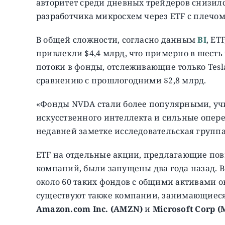
авторитет среди дневных трейдеров снизилс
разработчика микросхем через ETF с плечом
В общей сложности, согласно данным
BI
, ET
привлекли $4,4 млрд, что примерно в шесть р
потоки в фонды, отслеживающие только Tesla,
сравнению с прошлогодними $2,8 млрд.
«Фонды NVDA стали более популярными, уч
искусственного интеллекта и сильные опер
недавней заметке исследовательская группа
ETF на отдельные акции, предлагающие по
компаний, были запущены два года назад. 
около 60 таких фондов с общими активами ок
существуют также компании, занимающиес
Amazon.com Inc. (AMZN)
и
Microsoft Corp (